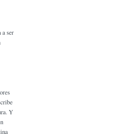
 a ser
n
ores
scribe
ura. Y
en
tina