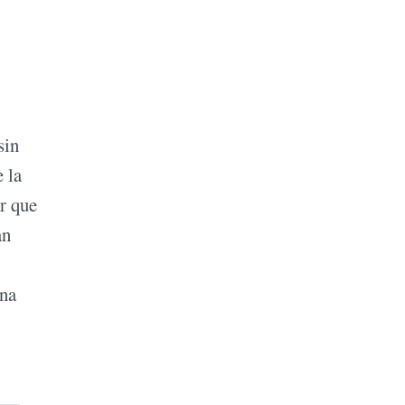
sin
e la
er que
an
una