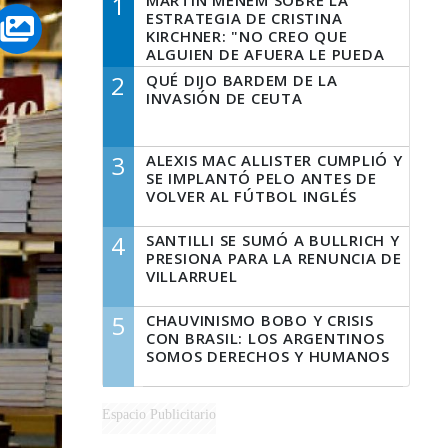
1
MARTÍN MENEM SOBRE LA
ESTRATEGIA DE CRISTINA
KIRCHNER: "NO CREO QUE
ALGUIEN DE AFUERA LE PUEDA
DECIR A LA JUSTICIA LO QUE
2
QUÉ DIJO BARDEM DE LA
TIENE QUE HACER"
INVASIÓN DE CEUTA
3
ALEXIS MAC ALLISTER CUMPLIÓ Y
SE IMPLANTÓ PELO ANTES DE
VOLVER AL FÚTBOL INGLÉS
4
SANTILLI SE SUMÓ A BULLRICH Y
PRESIONA PARA LA RENUNCIA DE
VILLARRUEL
5
CHAUVINISMO BOBO Y CRISIS
CON BRASIL: LOS ARGENTINOS
SOMOS DERECHOS Y HUMANOS
Espacio Publicitario