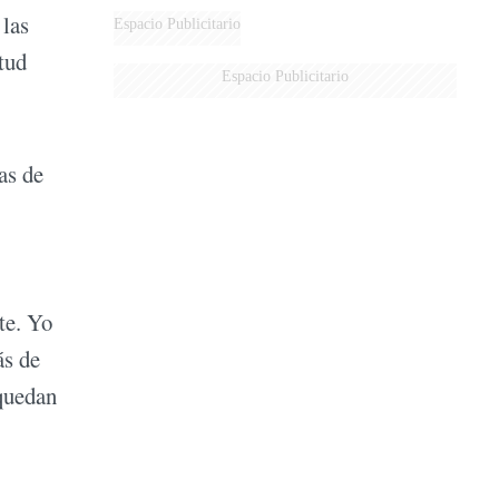
DERROTADOS
 las
Espacio Publicitario
tud
Espacio Publicitario
as de
te. Yo
ás de
 quedan