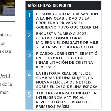
MÁS LEÍDAS DE PERFIL
1
EL SENADO DIO MEDIA SANCIÓN
A LA INVIOLABILIDAD DE LA
PROPIEDAD PRIVADA: EL
GOBIERNO TUVO QUE CEDER EN
LA LEY DEL MANEJO DEL FUEGO
2
ENCUESTA RUMBO A 2027:
nte de
CUATRO CONSULTORAS
las
MIDIERON EL DESGASTE DE MILEI
Y LA CRISIS DE LIDERAZGO EN EL
a casa
PERONISMO
3
RICARDO LORENZETTI SE METIÓ
EN EL DEBATE SOBRE LA
INHABILITACIÓN DE CRISTINA
KIRCHNER
4
LA HISTORIA REAL DE "ELIZE:
erfil,
SOMBRAS DE UNA MUJER", LA
NUEVA PELÍCULA DE NETFLIX
 de la
SOBRE EL CASO DE UNA ESPOSA
QUE DESCUARTIZÓ A SU
lumen
5
TERCERA GUERRA MUNDIAL: LA
MARIDO
INTELIGENCIA ARTIFICIAL
REVELÓ CUÁLES SERÍAN LOS
PRIMEROS PAÍSES
LATINOAMERICANOS EN SER