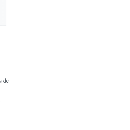
s de
s