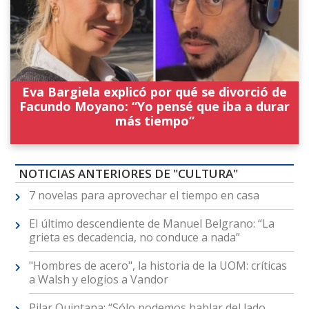
Eva Bargiela explicó por qué se divorció de
Facundo Moyano: “Yo pensé que iba a durar
más tiempo”
NOTICIAS ANTERIORES DE "CULTURA"
7 novelas para aprovechar el tiempo en casa
El último descendiente de Manuel Belgrano: “La
grieta es decadencia, no conduce a nada”
"Hombres de acero", la historia de la UOM: críticas
a Walsh y elogios a Vandor
Pilar Quintana: “Sólo podemos hablar del lado