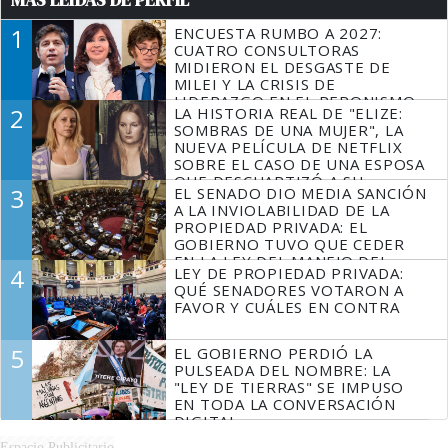
MÁS LEÍDAS DE PERFIL
1
ENCUESTA RUMBO A 2027:
CUATRO CONSULTORAS
MIDIERON EL DESGASTE DE
MILEI Y LA CRISIS DE
LIDERAZGO EN EL PERONISMO
2
LA HISTORIA REAL DE "ELIZE:
SOMBRAS DE UNA MUJER", LA
NUEVA PELÍCULA DE NETFLIX
SOBRE EL CASO DE UNA ESPOSA
QUE DESCUARTIZÓ A SU
3
EL SENADO DIO MEDIA SANCIÓN
MARIDO
A LA INVIOLABILIDAD DE LA
PROPIEDAD PRIVADA: EL
GOBIERNO TUVO QUE CEDER
EN LA LEY DEL MANEJO DEL
4
LEY DE PROPIEDAD PRIVADA:
FUEGO
QUÉ SENADORES VOTARON A
FAVOR Y CUÁLES EN CONTRA
5
EL GOBIERNO PERDIÓ LA
PULSEADA DEL NOMBRE: LA
"LEY DE TIERRAS" SE IMPUSO
EN TODA LA CONVERSACIÓN
DIGITAL
Espacio Publicitario