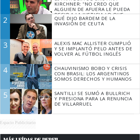
KIRCHNER: "NO CREO QUE
ALGUIEN DE AFUERA LE PUEDA
DECIR A LA JUSTICIA LO QUE
2
QUÉ DIJO BARDEM DE LA
TIENE QUE HACER"
INVASIÓN DE CEUTA
3
ALEXIS MAC ALLISTER CUMPLIÓ
Y SE IMPLANTÓ PELO ANTES DE
VOLVER AL FÚTBOL INGLÉS
4
CHAUVINISMO BOBO Y CRISIS
CON BRASIL: LOS ARGENTINOS
SOMOS DERECHOS Y HUMANOS
5
SANTILLI SE SUMÓ A BULLRICH
Y PRESIONA PARA LA RENUNCIA
DE VILLARRUEL
Espacio Publicitario