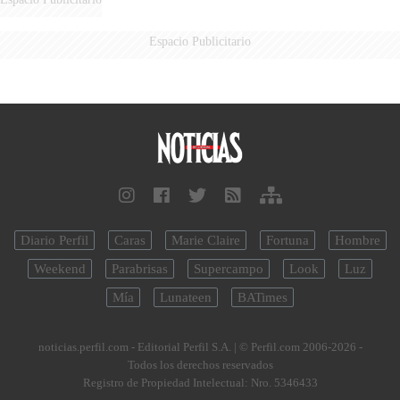
Espacio Publicitario
Diario Perfil
Caras
Marie Claire
Fortuna
Hombre
Weekend
Parabrisas
Supercampo
Look
Luz
Mía
Lunateen
BATimes
noticias.perfil.com - Editorial Perfil S.A.
| © Perfil.com 2006-2026 -
Todos los derechos reservados
Registro de Propiedad Intelectual: Nro. 5346433