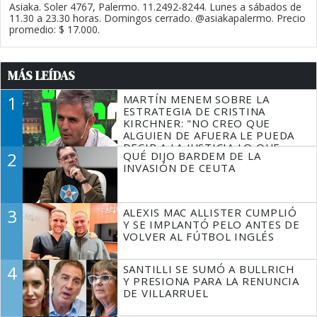
Asiaka. Soler 4767, Palermo. 11.2492-8244. Lunes a sábados de
11.30 a 23.30 horas. Domingos cerrado. @asiakapalermo. Precio
promedio: $ 17.000.
MÁS LEÍDAS
1
MARTÍN MENEM SOBRE LA
ESTRATEGIA DE CRISTINA
KIRCHNER: "NO CREO QUE
ALGUIEN DE AFUERA LE PUEDA
DECIR A LA JUSTICIA LO QUE
2
QUÉ DIJO BARDEM DE LA
TIENE QUE HACER"
INVASIÓN DE CEUTA
3
ALEXIS MAC ALLISTER CUMPLIÓ
Y SE IMPLANTÓ PELO ANTES DE
VOLVER AL FÚTBOL INGLÉS
4
SANTILLI SE SUMÓ A BULLRICH
Y PRESIONA PARA LA RENUNCIA
DE VILLARRUEL