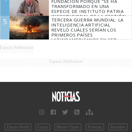
FUNDACIÓN PORQUE "SE HA
TRANSFORMADO EN UNA
ESPECIE DE INSTITUTO PATRIA
INCONDICIONAL DE LA GESTIÓN
5
TERCERA GUERRA MUNDIAL: LA
DE MILEI"
INTELIGENCIA ARTIFICIAL
REVELÓ CUÁLES SERÍAN LOS
PRIMEROS PAÍSES
LATINOAMERICANOS EN SER
DERROTADOS
Espacio Publicitario
Espacio Publicitario
Diario Perfil
Caras
Marie Claire
Fortuna
Hombre