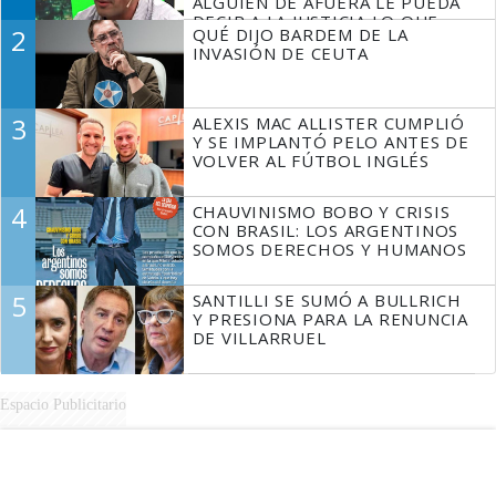
ALGUIEN DE AFUERA LE PUEDA
DECIR A LA JUSTICIA LO QUE
2
QUÉ DIJO BARDEM DE LA
TIENE QUE HACER"
INVASIÓN DE CEUTA
3
ALEXIS MAC ALLISTER CUMPLIÓ
Y SE IMPLANTÓ PELO ANTES DE
VOLVER AL FÚTBOL INGLÉS
4
CHAUVINISMO BOBO Y CRISIS
CON BRASIL: LOS ARGENTINOS
SOMOS DERECHOS Y HUMANOS
5
SANTILLI SE SUMÓ A BULLRICH
Y PRESIONA PARA LA RENUNCIA
DE VILLARRUEL
Espacio Publicitario
MÁS LEÍDAS DE PERFIL