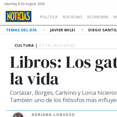
Saturday 8 De August, 2026
POLÍTICA
SOCIEDAD
ECONOMÍA
M
TEMAS DEL DÍA
JAVIER MILEI
DIEGO SANTI
CULTURA |
07-10-2022 00:40
Libros: Los gat
la vida
Cortázar, Borges, Carlvino y Lorca hicieron
También uno de los filósofos más influyent
ADRIANA LORUSSO