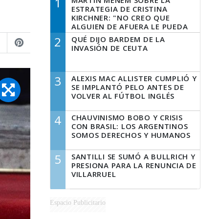
1
MARTÍN MENEM SOBRE LA
ESTRATEGIA DE CRISTINA
KIRCHNER: "NO CREO QUE
ALGUIEN DE AFUERA LE PUEDA
DECIR A LA JUSTICIA LO QUE
2
QUÉ DIJO BARDEM DE LA
TIENE QUE HACER"
INVASIÓN DE CEUTA
3
ALEXIS MAC ALLISTER CUMPLIÓ Y
SE IMPLANTÓ PELO ANTES DE
VOLVER AL FÚTBOL INGLÉS
4
CHAUVINISMO BOBO Y CRISIS
CON BRASIL: LOS ARGENTINOS
SOMOS DERECHOS Y HUMANOS
5
SANTILLI SE SUMÓ A BULLRICH Y
PRESIONA PARA LA RENUNCIA DE
VILLARRUEL
Espacio Publicitario