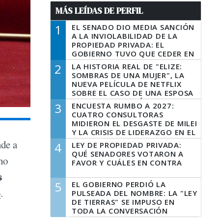
MÁS LEÍDAS DE PERFIL
1
EL SENADO DIO MEDIA SANCIÓN
A LA INVIOLABILIDAD DE LA
PROPIEDAD PRIVADA: EL
GOBIERNO TUVO QUE CEDER EN
LA LEY DEL MANEJO DEL FUEGO
2
LA HISTORIA REAL DE "ELIZE:
SOMBRAS DE UNA MUJER", LA
NUEVA PELÍCULA DE NETFLIX
SOBRE EL CASO DE UNA ESPOSA
QUE DESCUARTIZÓ A SU
3
ENCUESTA RUMBO A 2027:
MARIDO
CUATRO CONSULTORAS
MIDIERON EL DESGASTE DE MILEI
Y LA CRISIS DE LIDERAZGO EN EL
PERONISMO
nde a
4
LEY DE PROPIEDAD PRIVADA:
QUÉ SENADORES VOTARON A
no
FAVOR Y CUÁLES EN CONTRA
s
5
EL GOBIERNO PERDIÓ LA
o
.
PULSEADA DEL NOMBRE: LA "LEY
DE TIERRAS" SE IMPUSO EN
TODA LA CONVERSACIÓN
DIGITAL