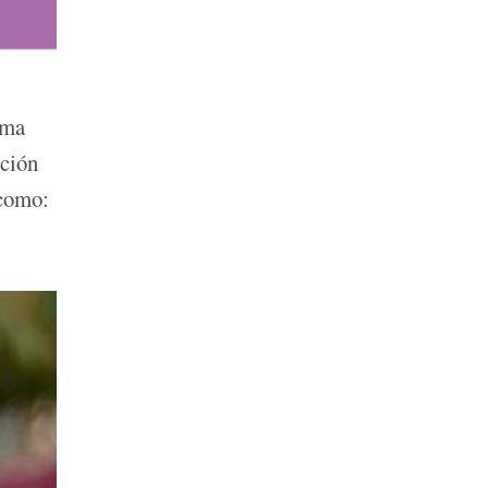
ama
ición
 como: