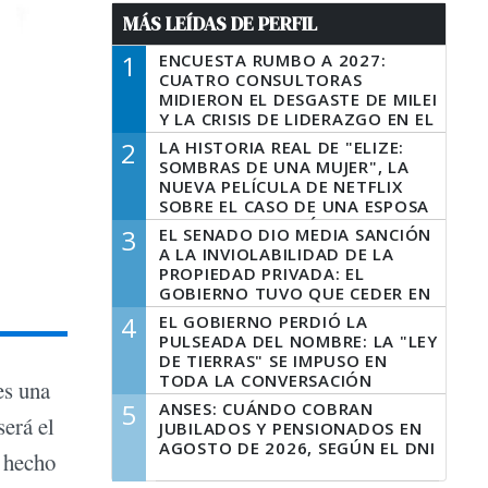
MÁS LEÍDAS DE PERFIL
1
ENCUESTA RUMBO A 2027:
CUATRO CONSULTORAS
MIDIERON EL DESGASTE DE MILEI
Y LA CRISIS DE LIDERAZGO EN EL
PERONISMO
2
LA HISTORIA REAL DE "ELIZE:
SOMBRAS DE UNA MUJER", LA
NUEVA PELÍCULA DE NETFLIX
SOBRE EL CASO DE UNA ESPOSA
QUE DESCUARTIZÓ A SU
3
EL SENADO DIO MEDIA SANCIÓN
MARIDO
A LA INVIOLABILIDAD DE LA
PROPIEDAD PRIVADA: EL
GOBIERNO TUVO QUE CEDER EN
LA LEY DEL MANEJO DEL FUEGO
4
EL GOBIERNO PERDIÓ LA
PULSEADA DEL NOMBRE: LA "LEY
DE TIERRAS" SE IMPUSO EN
TODA LA CONVERSACIÓN
 es una
DIGITAL
5
ANSES: CUÁNDO COBRAN
erá el
JUBILADOS Y PENSIONADOS EN
AGOSTO DE 2026, SEGÚN EL DNI
 hecho