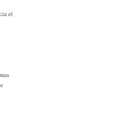
cia el
onas
de