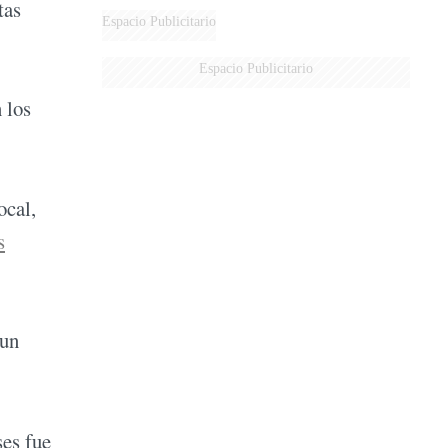
tas
Espacio Publicitario
Espacio Publicitario
 los
ocal,
s
 un
ses fue