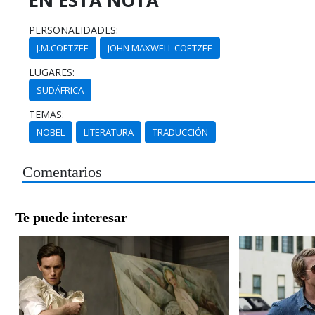
EN ESTA NOTA
PERSONALIDADES:
J.M.COETZEE
JOHN MAXWELL COETZEE
LUGARES:
SUDÁFRICA
TEMAS:
NOBEL
LITERATURA
TRADUCCIÓN
Comentarios