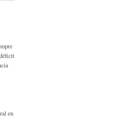
iempre
déficit
ncia
ral en