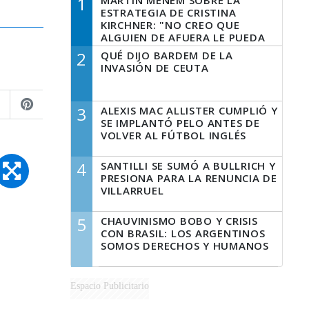
1
MARTÍN MENEM SOBRE LA
ESTRATEGIA DE CRISTINA
KIRCHNER: "NO CREO QUE
ALGUIEN DE AFUERA LE PUEDA
DECIR A LA JUSTICIA LO QUE
2
QUÉ DIJO BARDEM DE LA
TIENE QUE HACER"
INVASIÓN DE CEUTA
3
ALEXIS MAC ALLISTER CUMPLIÓ Y
SE IMPLANTÓ PELO ANTES DE
VOLVER AL FÚTBOL INGLÉS
4
SANTILLI SE SUMÓ A BULLRICH Y
PRESIONA PARA LA RENUNCIA DE
VILLARRUEL
5
CHAUVINISMO BOBO Y CRISIS
CON BRASIL: LOS ARGENTINOS
SOMOS DERECHOS Y HUMANOS
Espacio Publicitario