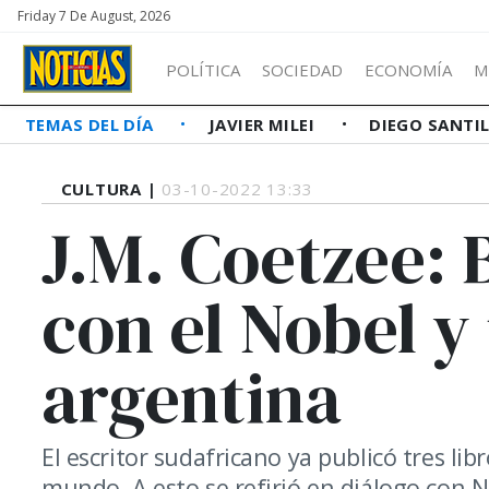
Friday 7 De August, 2026
POLÍTICA
SOCIEDAD
ECONOMÍA
M
TEMAS DEL DÍA
JAVIER MILEI
DIEGO SANTI
CULTURA |
03-10-2022 13:33
J.M. Coetzee: 
con el Nobel y
argentina
El escritor sudafricano ya publicó tres li
mundo. A esto se refirió en diálogo con 