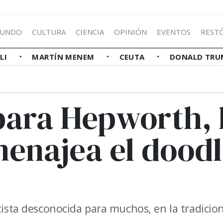
UNDO
CULTURA
CIENCIA
OPINIÓN
EVENTOS
REST
LLI
MARTÍN MENEM
CEUTA
DONALD TRU
bara Hepworth, 
enajea el dood
tista desconocida para muchos, en la tradicio