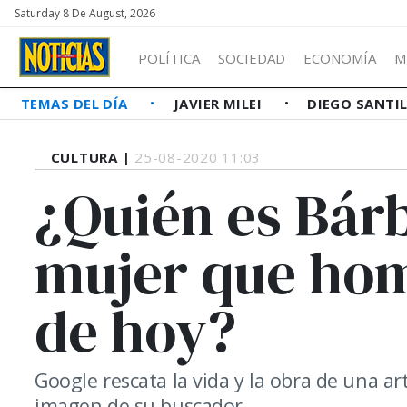
Saturday 8 De August, 2026
POLÍTICA
SOCIEDAD
ECONOMÍA
M
TEMAS DEL DÍA
JAVIER MILEI
DIEGO SANTI
CULTURA |
25-08-2020 11:03
¿Quién es Bár
mujer que hom
de hoy?
Google rescata la vida y la obra de una ar
imagen de su buscador.