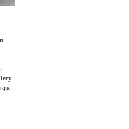
en
n
llery
s que