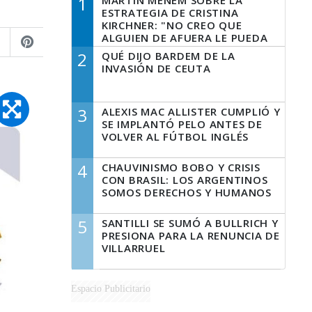
1
MARTÍN MENEM SOBRE LA
ESTRATEGIA DE CRISTINA
KIRCHNER: "NO CREO QUE
ALGUIEN DE AFUERA LE PUEDA
DECIR A LA JUSTICIA LO QUE
2
QUÉ DIJO BARDEM DE LA
TIENE QUE HACER"
INVASIÓN DE CEUTA
3
ALEXIS MAC ALLISTER CUMPLIÓ Y
SE IMPLANTÓ PELO ANTES DE
VOLVER AL FÚTBOL INGLÉS
4
CHAUVINISMO BOBO Y CRISIS
CON BRASIL: LOS ARGENTINOS
SOMOS DERECHOS Y HUMANOS
5
SANTILLI SE SUMÓ A BULLRICH Y
PRESIONA PARA LA RENUNCIA DE
VILLARRUEL
Espacio Publicitario