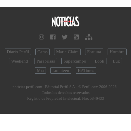
Diario Perfil
Caras
Marie Claire
Fortuna
Hombre
Weekend
Parabrisas
Supercampo
Look
Luz
Mía
Lunateen
BATimes
noticias.perfil.com - Editorial Perfil S.A.
| © Perfil.com 2006-2026 -
Todos los derechos reservados
Registro de Propiedad Intelectual: Nro. 5346433