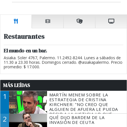
Restaurantes
El mundo en un bar.
Asiaka. Soler 4767, Palermo. 11.2492-8244. Lunes a sábados de
11.30 a 23.30 horas. Domingos cerrado. @asiakapalermo. Precio
promedio: $ 17.000.
MÁS LEÍDAS
1
MARTÍN MENEM SOBRE LA
ESTRATEGIA DE CRISTINA
KIRCHNER: "NO CREO QUE
ALGUIEN DE AFUERA LE PUEDA
DECIR A LA JUSTICIA LO QUE
2
QUÉ DIJO BARDEM DE LA
TIENE QUE HACER"
INVASIÓN DE CEUTA