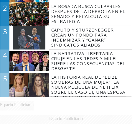
2
LA ROSADA BUSCA CULPABLES
DESPUÉS DE LA DERROTA EN EL
SENADO Y RECALCULA SU
ESTRATEGIA
3
CAPUTO Y STURZENEGGER
CREAN UN FONDO PARA
INDEMNIZAR Y “GANAR”
SINDICATOS ALIADOS
4
LA NARRATIVA LIBERTARIA
CRUJE EN LAS REDES Y MILEI
SUFRE LAS CONSECUENCIAS DEL
DESGASTE
5
LA HISTORIA REAL DE "ELIZE:
SOMBRAS DE UNA MUJER", LA
NUEVA PELÍCULA DE NETFLIX
SOBRE EL CASO DE UNA ESPOSA
QUE DESCUARTIZÓ A SU
MARIDO
Espacio Publicitario
Espacio Publicitario