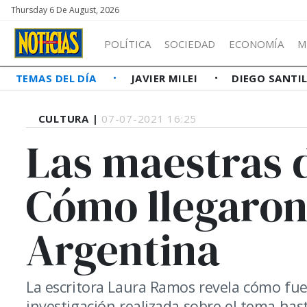
Thursday 6 De August, 2026
POLÍTICA
SOCIEDAD
ECONOMÍA
M
TEMAS DEL DÍA
JAVIER MILEI
DIEGO SANTI
CULTURA |
07-07-2021 16:25
Las maestras 
Cómo llegaron 
Argentina
La escritora Laura Ramos revela cómo fue
investigación realizada sobre el tema has