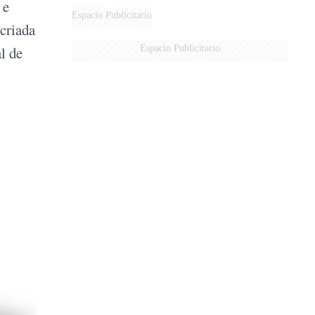
 e
Espacio Publicitario
 criada
Espacio Publicitario
al de