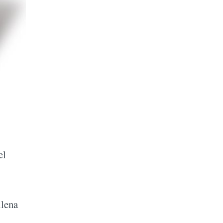
el
 llena