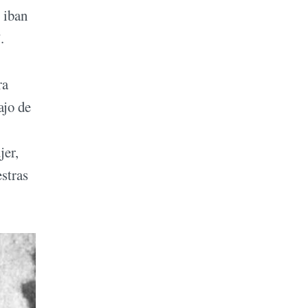
 iban
.
ra
ajo de
jer,
estras