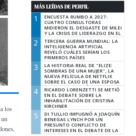
MÁS LEÍDAS DE PERFIL
1
ENCUESTA RUMBO A 2027:
CUATRO CONSULTORAS
MIDIERON EL DESGASTE DE MILEI
Y LA CRISIS DE LIDERAZGO EN EL
PERONISMO
2
TERCERA GUERRA MUNDIAL: LA
INTELIGENCIA ARTIFICIAL
REVELÓ CUÁLES SERÍAN LOS
PRIMEROS PAÍSES
LATINOAMERICANOS EN SER
3
LA HISTORIA REAL DE "ELIZE:
DERROTADOS
SOMBRAS DE UNA MUJER", LA
NUEVA PELÍCULA DE NETFLIX
SOBRE EL CASO DE UNA ESPOSA
QUE DESCUARTIZÓ A SU
4
RICARDO LORENZETTI SE METIÓ
MARIDO
EN EL DEBATE SOBRE LA
INHABILITACIÓN DE CRISTINA
KIRCHNER
a los
5
DI TULLIO IMPUGNÓ A JOAQUÍN
 un
BENEGAS LYNCH POR UN
PRESUNTO CONFLICTO DE
dones,
INTERESES EN EL DEBATE DE LA
LEY DE TIERRAS