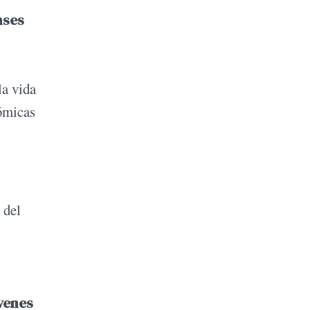
nses
la vida
nómicas
 del
venes