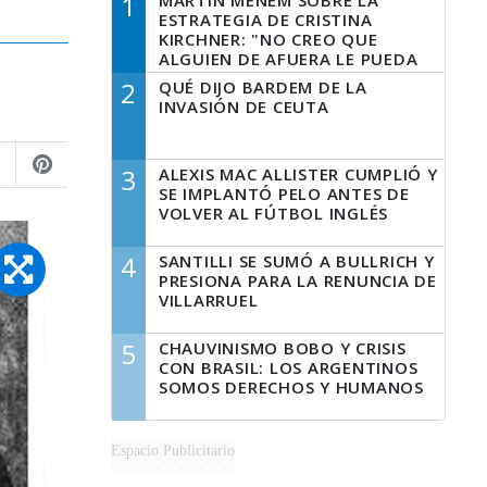
1
MARTÍN MENEM SOBRE LA
ESTRATEGIA DE CRISTINA
KIRCHNER: "NO CREO QUE
ALGUIEN DE AFUERA LE PUEDA
DECIR A LA JUSTICIA LO QUE
2
QUÉ DIJO BARDEM DE LA
TIENE QUE HACER"
INVASIÓN DE CEUTA
3
ALEXIS MAC ALLISTER CUMPLIÓ Y
SE IMPLANTÓ PELO ANTES DE
VOLVER AL FÚTBOL INGLÉS
4
SANTILLI SE SUMÓ A BULLRICH Y
PRESIONA PARA LA RENUNCIA DE
VILLARRUEL
5
CHAUVINISMO BOBO Y CRISIS
CON BRASIL: LOS ARGENTINOS
SOMOS DERECHOS Y HUMANOS
Espacio Publicitario