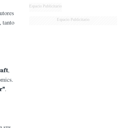
Espacio Publicitario
utores
Espacio Publicitario
, tanto
aft
,
omics.
r"
.
a sus