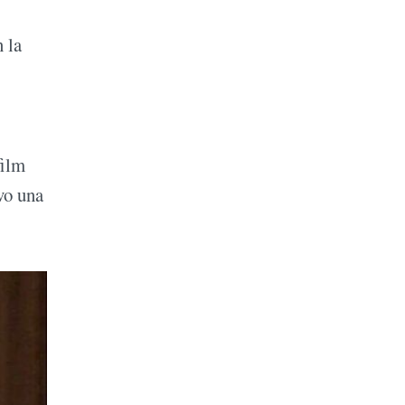
 la
film
vo una