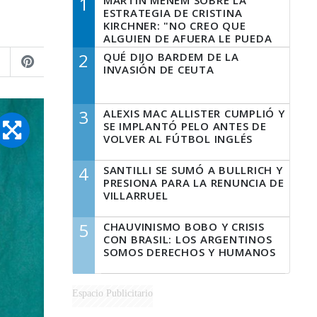
1
MARTÍN MENEM SOBRE LA
ESTRATEGIA DE CRISTINA
KIRCHNER: "NO CREO QUE
ALGUIEN DE AFUERA LE PUEDA
DECIR A LA JUSTICIA LO QUE
2
QUÉ DIJO BARDEM DE LA
TIENE QUE HACER"
INVASIÓN DE CEUTA
3
ALEXIS MAC ALLISTER CUMPLIÓ Y
SE IMPLANTÓ PELO ANTES DE
VOLVER AL FÚTBOL INGLÉS
4
SANTILLI SE SUMÓ A BULLRICH Y
PRESIONA PARA LA RENUNCIA DE
VILLARRUEL
5
CHAUVINISMO BOBO Y CRISIS
CON BRASIL: LOS ARGENTINOS
SOMOS DERECHOS Y HUMANOS
Espacio Publicitario