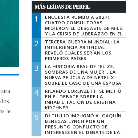
MÁS LEÍDAS DE PERFIL
1
ENCUESTA RUMBO A 2027:
CUATRO CONSULTORAS
MIDIERON EL DESGASTE DE MILEI
Y LA CRISIS DE LIDERAZGO EN EL
PERONISMO
2
TERCERA GUERRA MUNDIAL: LA
INTELIGENCIA ARTIFICIAL
REVELÓ CUÁLES SERÍAN LOS
PRIMEROS PAÍSES
LATINOAMERICANOS EN SER
3
LA HISTORIA REAL DE "ELIZE:
DERROTADOS
SOMBRAS DE UNA MUJER", LA
NUEVA PELÍCULA DE NETFLIX
SOBRE EL CASO DE UNA ESPOSA
QUE DESCUARTIZÓ A SU
ltura
4
RICARDO LORENZETTI SE METIÓ
MARIDO
EN EL DEBATE SOBRE LA
ados,
INHABILITACIÓN DE CRISTINA
KIRCHNER
os le
5
DI TULLIO IMPUGNÓ A JOAQUÍN
BENEGAS LYNCH POR UN
PRESUNTO CONFLICTO DE
INTERESES EN EL DEBATE DE LA
LEY DE TIERRAS