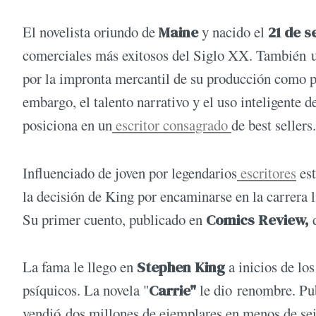
El novelista oriundo de
Maine
y nacido el
21 de s
comerciales más exitosos del Siglo XX. También uno
por la impronta mercantil de su producción como por
embargo, el talento narrativo y el uso inteligente d
posiciona en un
escritor consagrado
de best sellers.
Influenciado de joven por legendarios
escritores
est
la decisión de King por encaminarse en la carrera li
Su primer cuento, publicado en
Comics Review,
d
La fama le llego en
Stephen King
a inicios de lo
psíquicos. La novela "
Carrie"
le dio renombre. Pu
vendió dos millones de ejemplares en menos de seis