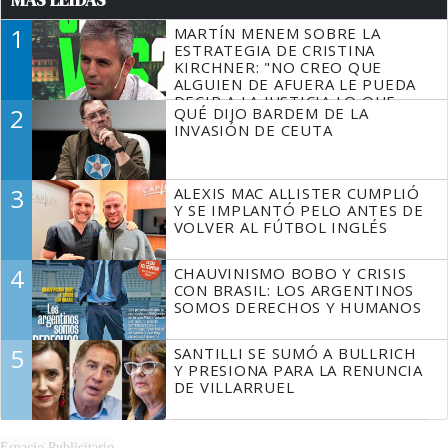
1
MARTÍN MENEM SOBRE LA
ESTRATEGIA DE CRISTINA
KIRCHNER: "NO CREO QUE
ALGUIEN DE AFUERA LE PUEDA
DECIR A LA JUSTICIA LO QUE
2
QUÉ DIJO BARDEM DE LA
TIENE QUE HACER"
INVASIÓN DE CEUTA
3
ALEXIS MAC ALLISTER CUMPLIÓ
Y SE IMPLANTÓ PELO ANTES DE
VOLVER AL FÚTBOL INGLÉS
4
CHAUVINISMO BOBO Y CRISIS
CON BRASIL: LOS ARGENTINOS
SOMOS DERECHOS Y HUMANOS
5
SANTILLI SE SUMÓ A BULLRICH
Y PRESIONA PARA LA RENUNCIA
DE VILLARRUEL
Espacio Publicitario