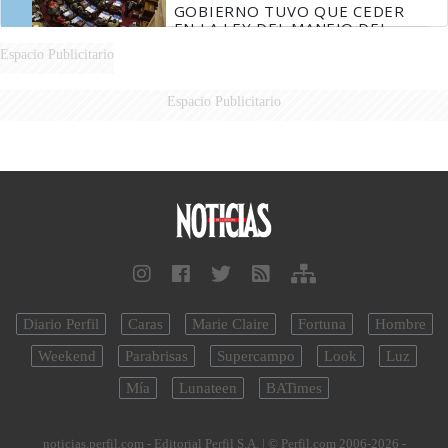
GOBIERNO TUVO QUE CEDER
EN LA LEY DEL MANEJO DEL
FUEGO
Espacio Publicitario
Espacio Publicitario
Diario Perfil
Caras
Marie Claire
Fortuna
Hombre
Weekend
Parabrisas
Supercampo
Look
Luz
Mía
Lunateen
BATimes
noticias.perfil.com - Editorial Perfil S.A.
| © Perfil.com 2006-2026 -