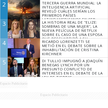
LIDERAZGO EN EL PERONISMO
2
TERCERA GUERRA MUNDIAL: LA
INTELIGENCIA ARTIFICIAL
REVELÓ CUÁLES SERÍAN LOS
PRIMEROS PAÍSES
LATINOAMERICANOS EN SER
3
LA HISTORIA REAL DE "ELIZE:
DERROTADOS
SOMBRAS DE UNA MUJER", LA
NUEVA PELÍCULA DE NETFLIX
SOBRE EL CASO DE UNA ESPOSA
QUE DESCUARTIZÓ A SU
4
RICARDO LORENZETTI SE
MARIDO
METIÓ EN EL DEBATE SOBRE LA
INHABILITACIÓN DE CRISTINA
KIRCHNER
5
DI TULLIO IMPUGNÓ A JOAQUÍN
BENEGAS LYNCH POR UN
PRESUNTO CONFLICTO DE
INTERESES EN EL DEBATE DE LA
LEY DE TIERRAS
Espacio Publicitario
Espacio Publicitario