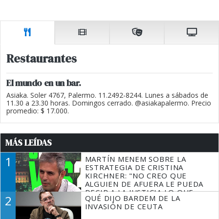
Restaurantes
El mundo en un bar.
Asiaka. Soler 4767, Palermo. 11.2492-8244. Lunes a sábados de
11.30 a 23.30 horas. Domingos cerrado. @asiakapalermo. Precio
promedio: $ 17.000.
MÁS LEÍDAS
1
MARTÍN MENEM SOBRE LA
ESTRATEGIA DE CRISTINA
KIRCHNER: "NO CREO QUE
ALGUIEN DE AFUERA LE PUEDA
DECIR A LA JUSTICIA LO QUE
2
QUÉ DIJO BARDEM DE LA
TIENE QUE HACER"
INVASIÓN DE CEUTA