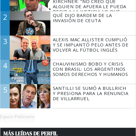
KIRCHNER: "NO CREO QUE
ALGUIEN DE AFUERA LE PUEDA
DECIR A LA JUSTICIA LO QUE
2
QUÉ DIJO BARDEM DE LA
TIENE QUE HACER"
INVASIÓN DE CEUTA
3
ALEXIS MAC ALLISTER CUMPLIÓ
Y SE IMPLANTÓ PELO ANTES DE
VOLVER AL FÚTBOL INGLÉS
4
CHAUVINISMO BOBO Y CRISIS
CON BRASIL: LOS ARGENTINOS
SOMOS DERECHOS Y HUMANOS
5
SANTILLI SE SUMÓ A BULLRICH
Y PRESIONA PARA LA RENUNCIA
DE VILLARRUEL
Espacio Publicitario
MÁS LEÍDAS DE PERFIL