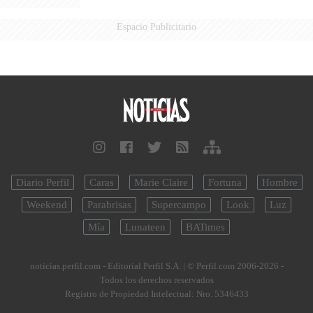
Espacio Publicitario
Diario Perfil
Caras
Marie Claire
Fortuna
Hombre
Weekend
Parabrisas
Supercampo
Look
Luz
Mía
Lunateen
BATimes
noticias.perfil.com - Editorial Perfil S.A.
| © Perfil.com 2006-2026 -
Todos los derechos reservados
Registro de Propiedad Intelectual: Nro. 5346433