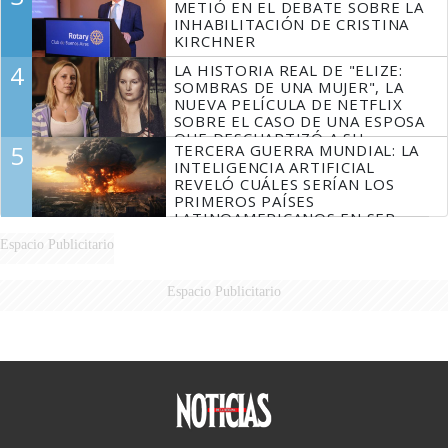
METIÓ EN EL DEBATE SOBRE LA
INHABILITACIÓN DE CRISTINA
KIRCHNER
4
LA HISTORIA REAL DE "ELIZE:
SOMBRAS DE UNA MUJER", LA
NUEVA PELÍCULA DE NETFLIX
SOBRE EL CASO DE UNA ESPOSA
QUE DESCUARTIZÓ A SU
5
TERCERA GUERRA MUNDIAL: LA
MARIDO
INTELIGENCIA ARTIFICIAL
REVELÓ CUÁLES SERÍAN LOS
PRIMEROS PAÍSES
LATINOAMERICANOS EN SER
DERROTADOS
Espacio Publicitario
Espacio Publicitario