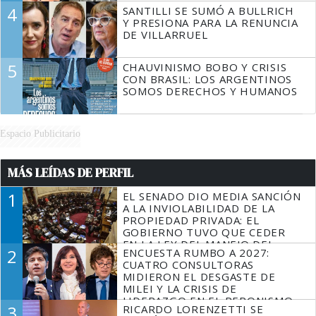
4
SANTILLI SE SUMÓ A BULLRICH
Y PRESIONA PARA LA RENUNCIA
DE VILLARRUEL
5
CHAUVINISMO BOBO Y CRISIS
CON BRASIL: LOS ARGENTINOS
SOMOS DERECHOS Y HUMANOS
Espacio Publicitario
MÁS LEÍDAS DE PERFIL
1
EL SENADO DIO MEDIA SANCIÓN
A LA INVIOLABILIDAD DE LA
PROPIEDAD PRIVADA: EL
GOBIERNO TUVO QUE CEDER
EN LA LEY DEL MANEJO DEL
2
ENCUESTA RUMBO A 2027:
FUEGO
CUATRO CONSULTORAS
MIDIERON EL DESGASTE DE
MILEI Y LA CRISIS DE
LIDERAZGO EN EL PERONISMO
3
RICARDO LORENZETTI SE