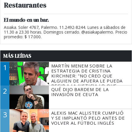
Restaurantes
El mundo en un bar.
Asiaka. Soler 4767, Palermo. 11.2492-8244. Lunes a sábados de
11.30 a 23.30 horas. Domingos cerrado. @asiakapalermo. Precio
promedio: $ 17.000.
MÁS LEÍDAS
1
MARTÍN MENEM SOBRE LA
ESTRATEGIA DE CRISTINA
KIRCHNER: "NO CREO QUE
ALGUIEN DE AFUERA LE PUEDA
DECIR A LA JUSTICIA LO QUE
2
QUÉ DIJO BARDEM DE LA
TIENE QUE HACER"
INVASIÓN DE CEUTA
3
ALEXIS MAC ALLISTER CUMPLIÓ
Y SE IMPLANTÓ PELO ANTES DE
VOLVER AL FÚTBOL INGLÉS