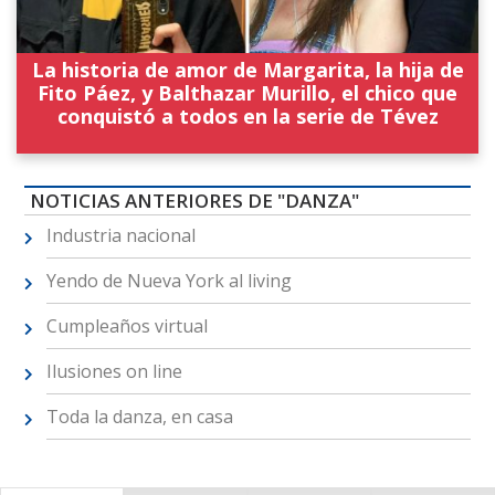
La historia de amor de Margarita, la hija de
Fito Páez, y Balthazar Murillo, el chico que
conquistó a todos en la serie de Tévez
NOTICIAS ANTERIORES DE "DANZA"
Industria nacional
Yendo de Nueva York al living
Cumpleaños virtual
Ilusiones on line
Toda la danza, en casa