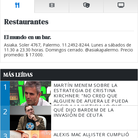
Restaurantes
El mundo en un bar.
Asiaka. Soler 4767, Palermo. 11.2492-8244. Lunes a sábados de
11.30 a 23.30 horas. Domingos cerrado. @asiakapalermo. Precio
promedio: $ 17.000.
MÁS LEÍDAS
1
MARTÍN MENEM SOBRE LA
ESTRATEGIA DE CRISTINA
KIRCHNER: "NO CREO QUE
ALGUIEN DE AFUERA LE PUEDA
DECIR A LA JUSTICIA LO QUE
2
QUÉ DIJO BARDEM DE LA
TIENE QUE HACER"
INVASIÓN DE CEUTA
3
ALEXIS MAC ALLISTER CUMPLIÓ