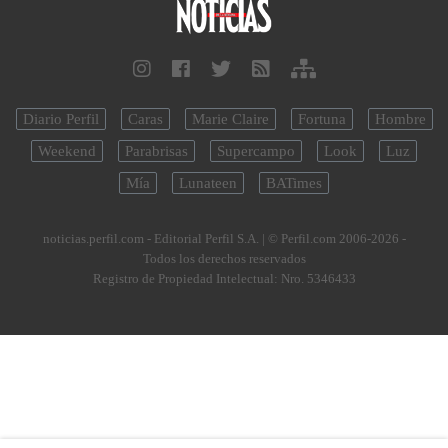
Diario Perfil
Caras
Marie Claire
Fortuna
Hombre
Weekend
Parabrisas
Supercampo
Look
Luz
Mía
Lunateen
BATimes
noticias.perfil.com - Editorial Perfil S.A.
| © Perfil.com 2006-2026 -
Todos los derechos reservados
Registro de Propiedad Intelectual: Nro. 5346433