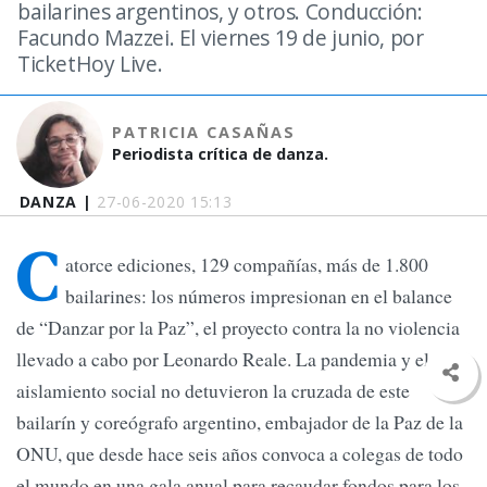
bailarines argentinos, y otros. Conducción:
Facundo Mazzei. El viernes 19 de junio, por
TicketHoy Live.
PATRICIA CASAÑAS
Periodista crítica de danza.
DANZA |
27-06-2020 15:13
C
atorce ediciones, 129 compañías, más de 1.800
bailarines: los números impresionan en el balance
de “Danzar por la Paz”, el proyecto contra la no violencia
llevado a cabo por Leonardo Reale. La pandemia y el
aislamiento social no detuvieron la cruzada de este
bailarín y coreógrafo argentino, embajador de la Paz de la
ONU, que desde hace seis años convoca a colegas de todo
el mundo en una gala anual para recaudar fondos para los