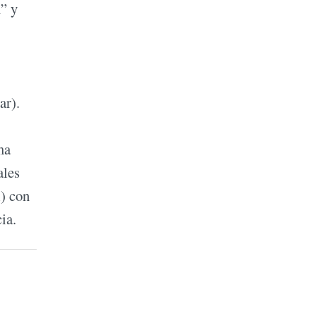
n” y
ar).
ma
ales
l) con
ia.