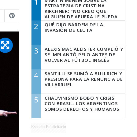
1
MARTÍN MENEM SOBRE LA
ESTRATEGIA DE CRISTINA
KIRCHNER: "NO CREO QUE
ALGUIEN DE AFUERA LE PUEDA
DECIR A LA JUSTICIA LO QUE
2
QUÉ DIJO BARDEM DE LA
TIENE QUE HACER"
INVASIÓN DE CEUTA
3
ALEXIS MAC ALLISTER CUMPLIÓ Y
SE IMPLANTÓ PELO ANTES DE
VOLVER AL FÚTBOL INGLÉS
4
SANTILLI SE SUMÓ A BULLRICH Y
PRESIONA PARA LA RENUNCIA DE
VILLARRUEL
5
CHAUVINISMO BOBO Y CRISIS
CON BRASIL: LOS ARGENTINOS
SOMOS DERECHOS Y HUMANOS
Espacio Publicitario