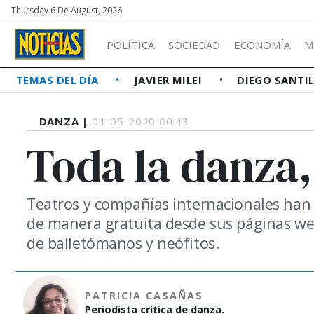
Thursday 6 De August, 2026
POLÍTICA
SOCIEDAD
ECONOMÍA
M
TEMAS DEL DÍA
JAVIER MILEI
DIEGO SANTI
DANZA |
04-05-2020 00:43
Toda la danza,
Teatros y compañías internacionales han 
de manera gratuita desde sus páginas web 
de balletómanos y neófitos.
PATRICIA CASAÑAS
Periodista crítica de danza.