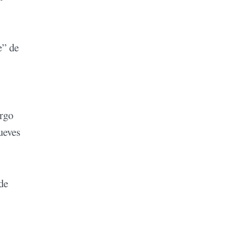
e” de
urgo
ueves
de