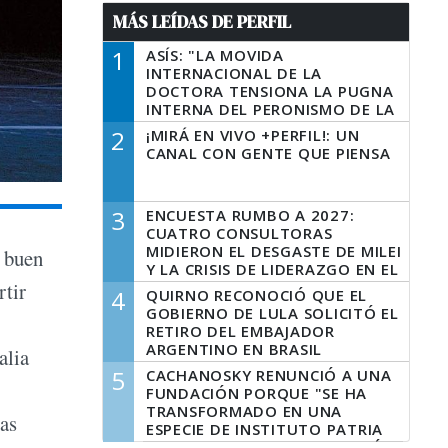
MÁS LEÍDAS DE PERFIL
1
ASÍS: "LA MOVIDA
INTERNACIONAL DE LA
DOCTORA TENSIONA LA PUGNA
INTERNA DEL PERONISMO DE LA
PROVINCIA DEL PECADO"
2
¡MIRÁ EN VIVO +PERFIL!: UN
CANAL CON GENTE QUE PIENSA
3
ENCUESTA RUMBO A 2027:
CUATRO CONSULTORAS
MIDIERON EL DESGASTE DE MILEI
e buen
Y LA CRISIS DE LIDERAZGO EN EL
PERONISMO
rtir
4
QUIRNO RECONOCIÓ QUE EL
GOBIERNO DE LULA SOLICITÓ EL
RETIRO DEL EMBAJADOR
ARGENTINO EN BRASIL
alia
5
CACHANOSKY RENUNCIÓ A UNA
FUNDACIÓN PORQUE "SE HA
TRANSFORMADO EN UNA
ras
ESPECIE DE INSTITUTO PATRIA
INCONDICIONAL DE LA GESTIÓN