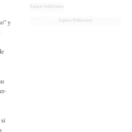
DE MILEI"
Espacio Publicitario
Espacio Publicitario
no” y
k
de
su
er-
 sí
n