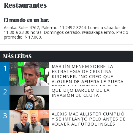
Restaurantes
El mundo en un bar.
Asiaka. Soler 4767, Palermo. 11.2492-8244. Lunes a sábados de
11.30 a 23.30 horas. Domingos cerrado. @asiakapalermo. Precio
promedio: $ 17.000.
MÁS LEÍDAS
1
MARTÍN MENEM SOBRE LA
ESTRATEGIA DE CRISTINA
KIRCHNER: "NO CREO QUE
ALGUIEN DE AFUERA LE PUEDA
DECIR A LA JUSTICIA LO QUE
2
QUÉ DIJO BARDEM DE LA
TIENE QUE HACER"
INVASIÓN DE CEUTA
3
ALEXIS MAC ALLISTER CUMPLIÓ
Y SE IMPLANTÓ PELO ANTES DE
VOLVER AL FÚTBOL INGLÉS