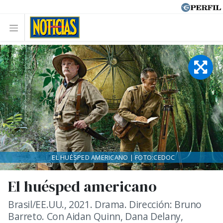
EL HUÉSPED AMERICANO | FOTO:CEDOC
El huésped americano
Brasil/EE.UU., 2021. Drama. Dirección: Bruno
Barreto. Con Aidan Quinn, Dana Delany,