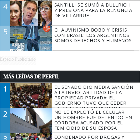
4
SANTILLI SE SUMÓ A BULLRICH
Y PRESIONA PARA LA RENUNCIA
DE VILLARRUEL
5
CHAUVINISMO BOBO Y CRISIS
CON BRASIL: LOS ARGENTINOS
SOMOS DERECHOS Y HUMANOS
Espacio Publicitario
MÁS LEÍDAS DE PERFIL
1
EL SENADO DIO MEDIA SANCIÓN
A LA INVIOLABILIDAD DE LA
PROPIEDAD PRIVADA: EL
GOBIERNO TUVO QUE CEDER
EN LA LEY DEL MANEJO DEL
2
NO LE EXPLOTÓ EL CELULAR:
FUEGO
UN HOMBRE FUE DETENIDO EN
CÓRDOBA ACUSADO POR EL
FEMICIDIO DE SU ESPOSA
3
CONDENADO POR DROGAS Y