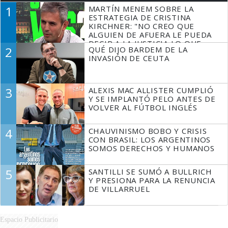
1
MARTÍN MENEM SOBRE LA
ESTRATEGIA DE CRISTINA
KIRCHNER: "NO CREO QUE
ALGUIEN DE AFUERA LE PUEDA
DECIR A LA JUSTICIA LO QUE
2
QUÉ DIJO BARDEM DE LA
TIENE QUE HACER"
INVASIÓN DE CEUTA
3
ALEXIS MAC ALLISTER CUMPLIÓ
Y SE IMPLANTÓ PELO ANTES DE
VOLVER AL FÚTBOL INGLÉS
4
CHAUVINISMO BOBO Y CRISIS
CON BRASIL: LOS ARGENTINOS
SOMOS DERECHOS Y HUMANOS
5
SANTILLI SE SUMÓ A BULLRICH
Y PRESIONA PARA LA RENUNCIA
DE VILLARRUEL
Espacio Publicitario