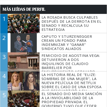
MÁS LEÍDAS DE PERFIL
1
LA ROSADA BUSCA CULPABLES
DESPUÉS DE LA DERROTA EN EL
SENADO Y RECALCULA SU
ESTRATEGIA
2
CAPUTO Y STURZENEGGER
CREAN UN FONDO PARA
INDEMNIZAR Y “GANAR”
SINDICATOS ALIADOS
3
FEMICIDIO DE AGOSTINA VEGA:
DETUVIERON A DOS
INQUILINOS DE CLAUDIO
BARRELIER POR
ENCUBRIMIENTO AGRAVADO
4
LA HISTORIA REAL DE "ELIZE:
SOMBRAS DE UNA MUJER", LA
NUEVA PELÍCULA DE NETFLIX
SOBRE EL CASO DE UNA ESPOSA
QUE DESCUARTIZÓ A SU
5
EL SENADO DIO MEDIA SANCIÓN
MARIDO
A LA INVIOLABILIDAD DE LA
PROPIEDAD PRIVADA: EL
GOBIERNO TUVO QUE CEDER