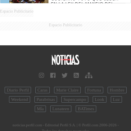
EN LA LEY DEL MANEJO DEL
FUEGO
Espacio Publicitario
Espacio Publicitario
Diario Perfil
Caras
Marie Claire
Fortuna
Hombre
Weekend
Parabrisas
Supercampo
Look
Luz
Mía
Lunateen
BATimes
noticias.perfil.com - Editorial Perfil S.A.
| © Perfil.com 2006-2026 -
Todos los derechos reservados