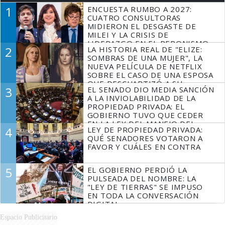
1
ENCUESTA RUMBO A 2027:
CUATRO CONSULTORAS
MIDIERON EL DESGASTE DE
MILEI Y LA CRISIS DE
LIDERAZGO EN EL PERONISMO
2
LA HISTORIA REAL DE "ELIZE:
SOMBRAS DE UNA MUJER", LA
NUEVA PELÍCULA DE NETFLIX
SOBRE EL CASO DE UNA ESPOSA
QUE DESCUARTIZÓ A SU
3
EL SENADO DIO MEDIA SANCIÓN
MARIDO
A LA INVIOLABILIDAD DE LA
PROPIEDAD PRIVADA: EL
GOBIERNO TUVO QUE CEDER
EN LA LEY DEL MANEJO DEL
4
LEY DE PROPIEDAD PRIVADA:
FUEGO
QUÉ SENADORES VOTARON A
FAVOR Y CUÁLES EN CONTRA
5
EL GOBIERNO PERDIÓ LA
PULSEADA DEL NOMBRE: LA
"LEY DE TIERRAS" SE IMPUSO
EN TODA LA CONVERSACIÓN
DIGITAL
Espacio Publicitario