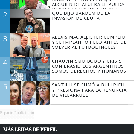
ALGUIEN DE AFUERA LE PUEDA
DECIR A LA JUSTICIA LO QUE
2
QUÉ DIJO BARDEM DE LA
TIENE QUE HACER"
INVASIÓN DE CEUTA
3
ALEXIS MAC ALLISTER CUMPLIÓ
Y SE IMPLANTÓ PELO ANTES DE
VOLVER AL FÚTBOL INGLÉS
4
CHAUVINISMO BOBO Y CRISIS
CON BRASIL: LOS ARGENTINOS
SOMOS DERECHOS Y HUMANOS
5
SANTILLI SE SUMÓ A BULLRICH
Y PRESIONA PARA LA RENUNCIA
DE VILLARRUEL
Espacio Publicitario
MÁS LEÍDAS DE PERFIL