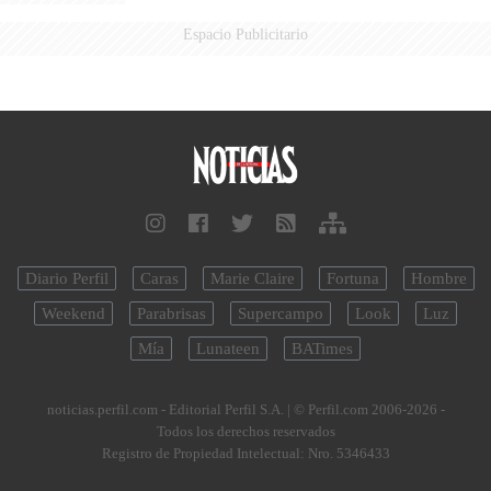
Espacio Publicitario
Diario Perfil
Caras
Marie Claire
Fortuna
Hombre
Weekend
Parabrisas
Supercampo
Look
Luz
Mía
Lunateen
BATimes
noticias.perfil.com - Editorial Perfil S.A.
| © Perfil.com 2006-2026 -
Todos los derechos reservados
Registro de Propiedad Intelectual: Nro. 5346433