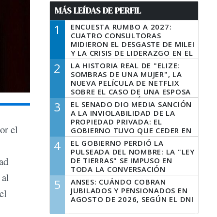
MÁS LEÍDAS DE PERFIL
1
ENCUESTA RUMBO A 2027:
CUATRO CONSULTORAS
MIDIERON EL DESGASTE DE MILEI
Y LA CRISIS DE LIDERAZGO EN EL
PERONISMO
2
LA HISTORIA REAL DE "ELIZE:
SOMBRAS DE UNA MUJER", LA
NUEVA PELÍCULA DE NETFLIX
SOBRE EL CASO DE UNA ESPOSA
QUE DESCUARTIZÓ A SU
3
EL SENADO DIO MEDIA SANCIÓN
MARIDO
A LA INVIOLABILIDAD DE LA
PROPIEDAD PRIVADA: EL
or el
GOBIERNO TUVO QUE CEDER EN
LA LEY DEL MANEJO DEL FUEGO
4
EL GOBIERNO PERDIÓ LA
PULSEADA DEL NOMBRE: LA "LEY
dad
DE TIERRAS" SE IMPUSO EN
TODA LA CONVERSACIÓN
 al
DIGITAL
5
ANSES: CUÁNDO COBRAN
JUBILADOS Y PENSIONADOS EN
el
AGOSTO DE 2026, SEGÚN EL DNI