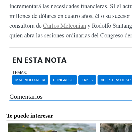
incrementará las necesidades financieras. Si el act
millones de dólares en cuatro años, él o su suces
consultora de
Carlos Melconian
y Rodolfo Santange
quien abra las sesiones ordinarias del Congreso de
EN ESTA NOTA
TEMAS:
MAURICIO MACRI
CONGRESO
CRISIS
APERTURA DE SE
Comentarios