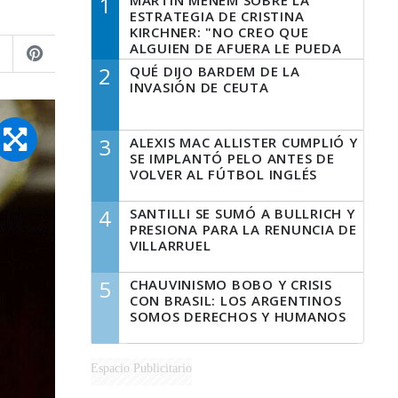
1
MARTÍN MENEM SOBRE LA
ESTRATEGIA DE CRISTINA
KIRCHNER: "NO CREO QUE
ALGUIEN DE AFUERA LE PUEDA
DECIR A LA JUSTICIA LO QUE
2
QUÉ DIJO BARDEM DE LA
TIENE QUE HACER"
INVASIÓN DE CEUTA
3
ALEXIS MAC ALLISTER CUMPLIÓ Y
SE IMPLANTÓ PELO ANTES DE
VOLVER AL FÚTBOL INGLÉS
4
SANTILLI SE SUMÓ A BULLRICH Y
PRESIONA PARA LA RENUNCIA DE
VILLARRUEL
5
CHAUVINISMO BOBO Y CRISIS
CON BRASIL: LOS ARGENTINOS
SOMOS DERECHOS Y HUMANOS
Espacio Publicitario