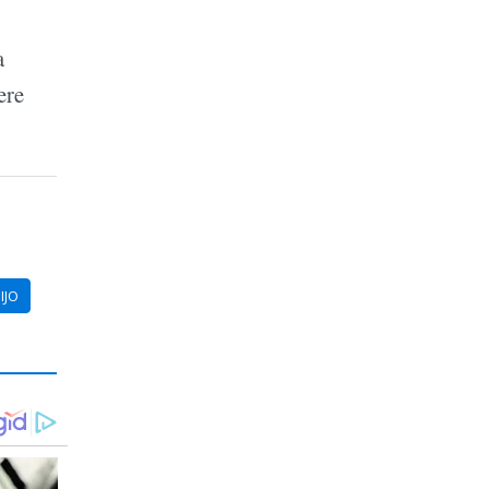
a
ere
IJO