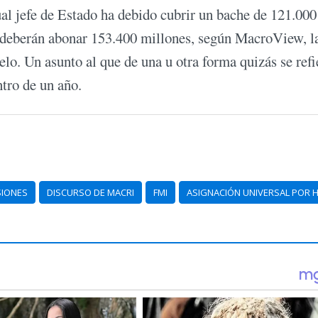
ual jefe de Estado ha debido cubrir un bache de 121.000
or deberán abonar 153.400 millones, según MacroView, l
lo. Un asunto al que de una u otra forma quizás se refi
ntro de un año.
SIONES
DISCURSO DE MACRI
FMI
ASIGNACIÓN UNIVERSAL POR H