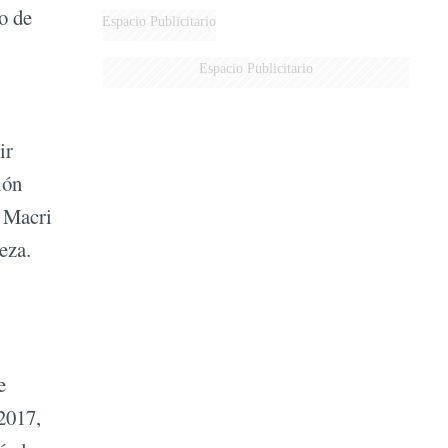
o de
Espacio Publicitario
Espacio Publicitario
ir
ión
e Macri
eza.
e
2017,