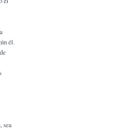
ó el
a
ún él.
 de
s
, sea