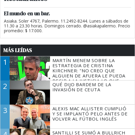
El mundo en un bar.
Asiaka. Soler 4767, Palermo. 11.2492-8244. Lunes a sábados de
11.30 a 23.30 horas. Domingos cerrado. @asiakapalermo. Precio
promedio: $ 17.000.
MÁS LEÍDAS
1
MARTÍN MENEM SOBRE LA
ESTRATEGIA DE CRISTINA
KIRCHNER: "NO CREO QUE
ALGUIEN DE AFUERA LE PUEDA
DECIR A LA JUSTICIA LO QUE
2
QUÉ DIJO BARDEM DE LA
TIENE QUE HACER"
INVASIÓN DE CEUTA
3
ALEXIS MAC ALLISTER CUMPLIÓ
Y SE IMPLANTÓ PELO ANTES DE
VOLVER AL FÚTBOL INGLÉS
4
SANTILLI SE SUMÓ A BULLRICH