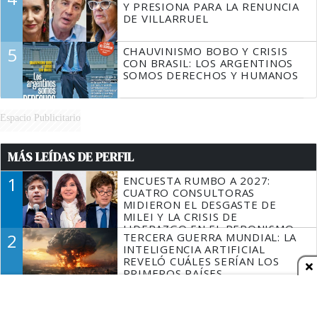
Y PRESIONA PARA LA RENUNCIA
DE VILLARRUEL
5
CHAUVINISMO BOBO Y CRISIS
CON BRASIL: LOS ARGENTINOS
SOMOS DERECHOS Y HUMANOS
Espacio Publicitario
MÁS LEÍDAS DE PERFIL
1
ENCUESTA RUMBO A 2027:
CUATRO CONSULTORAS
MIDIERON EL DESGASTE DE
MILEI Y LA CRISIS DE
LIDERAZGO EN EL PERONISMO
2
TERCERA GUERRA MUNDIAL: LA
INTELIGENCIA ARTIFICIAL
REVELÓ CUÁLES SERÍAN LOS
PRIMEROS PAÍSES
LATINOAMERICANOS EN SER
3
LA HISTORIA REAL DE "ELIZE:
DERROTADOS
SOMBRAS DE UNA MUJER", LA