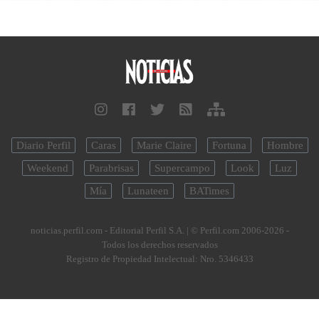
Diario Perfil
Caras
Marie Claire
Fortuna
Hombre
Weekend
Parabrisas
Supercampo
Look
Luz
Mía
Lunateen
BATimes
noticias.perfil.com - Editorial Perfil S.A.
| © Perfil.com 2006-2026 -
Todos los derechos reservados
Registro de Propiedad Intelectual: Nro. 5346433