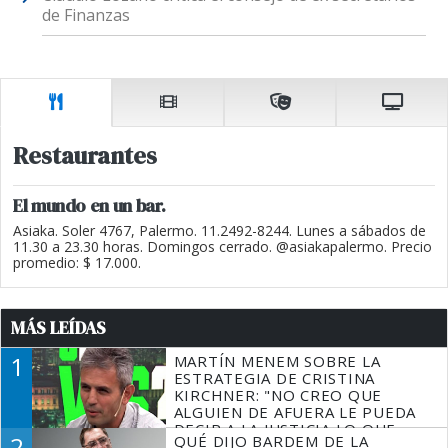
de Finanzas
Restaurantes
El mundo en un bar.
Asiaka. Soler 4767, Palermo. 11.2492-8244. Lunes a sábados de
11.30 a 23.30 horas. Domingos cerrado. @asiakapalermo. Precio
promedio: $ 17.000.
MÁS LEÍDAS
1
MARTÍN MENEM SOBRE LA
ESTRATEGIA DE CRISTINA
KIRCHNER: "NO CREO QUE
ALGUIEN DE AFUERA LE PUEDA
DECIR A LA JUSTICIA LO QUE
2
QUÉ DIJO BARDEM DE LA
TIENE QUE HACER"