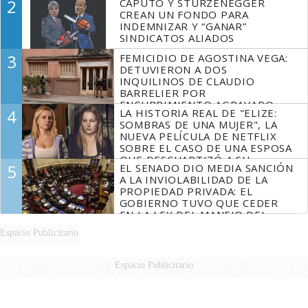
2
CAPUTO Y STURZENEGGER
CREAN UN FONDO PARA
INDEMNIZAR Y “GANAR”
SINDICATOS ALIADOS
3
FEMICIDIO DE AGOSTINA VEGA:
DETUVIERON A DOS
INQUILINOS DE CLAUDIO
BARRELIER POR
ENCUBRIMIENTO AGRAVADO
4
LA HISTORIA REAL DE "ELIZE:
SOMBRAS DE UNA MUJER", LA
NUEVA PELÍCULA DE NETFLIX
SOBRE EL CASO DE UNA ESPOSA
QUE DESCUARTIZÓ A SU
5
EL SENADO DIO MEDIA SANCIÓN
MARIDO
A LA INVIOLABILIDAD DE LA
PROPIEDAD PRIVADA: EL
GOBIERNO TUVO QUE CEDER
EN LA LEY DEL MANEJO DEL
FUEGO
Espacio Publicitario
Espacio Publicitario