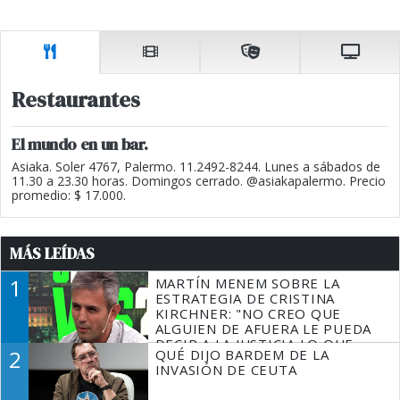
Restaurantes
El mundo en un bar.
Asiaka. Soler 4767, Palermo. 11.2492-8244. Lunes a sábados de
11.30 a 23.30 horas. Domingos cerrado. @asiakapalermo. Precio
promedio: $ 17.000.
MÁS LEÍDAS
1
MARTÍN MENEM SOBRE LA
ESTRATEGIA DE CRISTINA
KIRCHNER: "NO CREO QUE
ALGUIEN DE AFUERA LE PUEDA
DECIR A LA JUSTICIA LO QUE
2
QUÉ DIJO BARDEM DE LA
TIENE QUE HACER"
INVASIÓN DE CEUTA