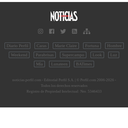
Diario Perfil
Caras
Marie Claire
Fortuna
Hombre
Weekend
Parabrisas
Supercampo
Look
Luz
Mía
Lunateen
BATimes
noticias.perfil.com - Editorial Perfil S.A.
| © Perfil.com 2006-2026 -
Todos los derechos reservados
Registro de Propiedad Intelectual: Nro. 5346433