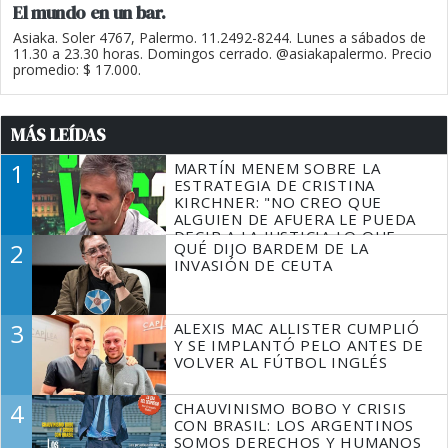
El mundo en un bar.
Asiaka. Soler 4767, Palermo. 11.2492-8244. Lunes a sábados de
11.30 a 23.30 horas. Domingos cerrado. @asiakapalermo. Precio
promedio: $ 17.000.
MÁS LEÍDAS
1
MARTÍN MENEM SOBRE LA
ESTRATEGIA DE CRISTINA
KIRCHNER: "NO CREO QUE
ALGUIEN DE AFUERA LE PUEDA
DECIR A LA JUSTICIA LO QUE
2
QUÉ DIJO BARDEM DE LA
TIENE QUE HACER"
INVASIÓN DE CEUTA
3
ALEXIS MAC ALLISTER CUMPLIÓ
Y SE IMPLANTÓ PELO ANTES DE
VOLVER AL FÚTBOL INGLÉS
4
CHAUVINISMO BOBO Y CRISIS
CON BRASIL: LOS ARGENTINOS
SOMOS DERECHOS Y HUMANOS