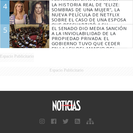
ENCUBRIMIENTO AGRAVADO
4
LA HISTORIA REAL DE "ELIZE:
SOMBRAS DE UNA MUJER", LA
NUEVA PELÍCULA DE NETFLIX
SOBRE EL CASO DE UNA ESPOSA
QUE DESCUARTIZÓ A SU
5
EL SENADO DIO MEDIA SANCIÓN
MARIDO
A LA INVIOLABILIDAD DE LA
PROPIEDAD PRIVADA: EL
GOBIERNO TUVO QUE CEDER
EN LA LEY DEL MANEJO DEL
FUEGO
Espacio Publicitario
Espacio Publicitario