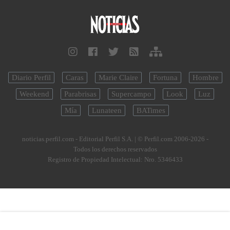
Diario Perfil
Caras
Marie Claire
Fortuna
Hombre
Weekend
Parabrisas
Supercampo
Look
Luz
Mía
Lunateen
BATimes
noticias.perfil.com - Editorial Perfil S.A.
| © Perfil.com 2006-2026 -
Todos los derechos reservados
Registro de Propiedad Intelectual: Nro. 5346433