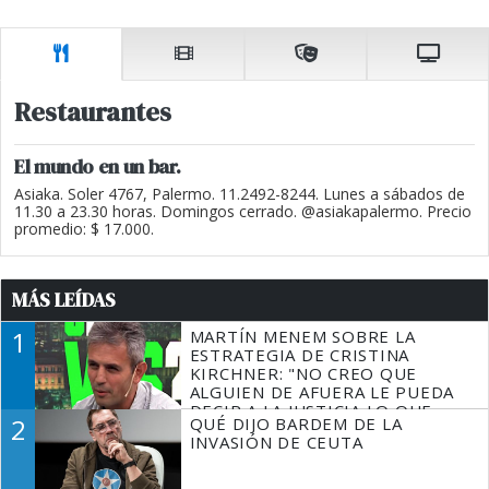
Restaurantes
El mundo en un bar.
Asiaka. Soler 4767, Palermo. 11.2492-8244. Lunes a sábados de
11.30 a 23.30 horas. Domingos cerrado. @asiakapalermo. Precio
promedio: $ 17.000.
MÁS LEÍDAS
1
MARTÍN MENEM SOBRE LA
ESTRATEGIA DE CRISTINA
KIRCHNER: "NO CREO QUE
ALGUIEN DE AFUERA LE PUEDA
DECIR A LA JUSTICIA LO QUE
2
QUÉ DIJO BARDEM DE LA
TIENE QUE HACER"
INVASIÓN DE CEUTA