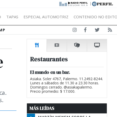
|
Ó
TAPAS
ESPECIAL AUTOMOTRIZ
CONTENIDO NO EDITO
MP
e
Restaurantes
El mundo en un bar.
Asiaka. Soler 4767, Palermo. 11.2492-8244.
Lunes a sábados de 11.30 a 23.30 horas.
Domingos cerrado. @asiakapalermo.
ca.
Precio promedio: $ 17.000.
s.
MÁS LEÍDAS