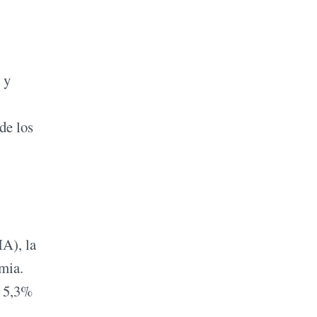
 y
de los
IA), la
emia.
ó 5,3%