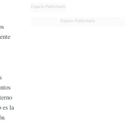
DERROTADOS
Espacio Publicitario
Espacio Publicitario
os
mente
s
entos
terno
 es la
ón