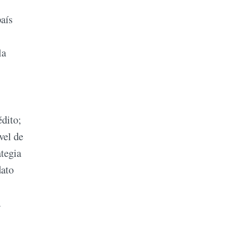
país
la
édito;
vel de
ategia
dato
.