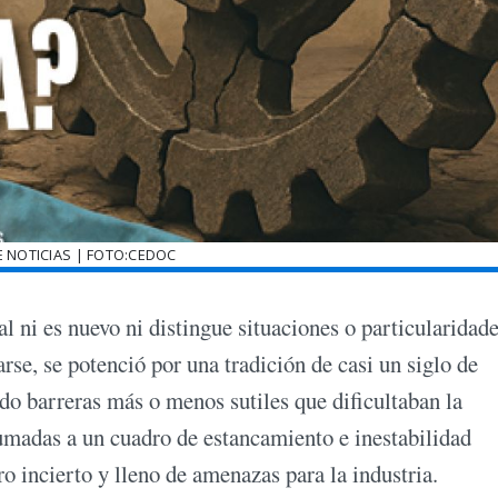
E NOTICIAS | FOTO:CEDOC
ial ni es nuevo ni distingue situaciones o particularidade
rse, se potenció por una tradición de casi un siglo de
ndo barreras más o menos sutiles que dificultaban la
umadas a un cuadro de estancamiento e inestabilidad
o incierto y lleno de amenazas para la industria.