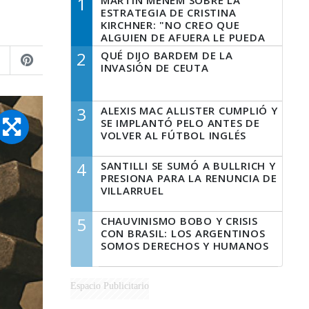
1
MARTÍN MENEM SOBRE LA
ESTRATEGIA DE CRISTINA
KIRCHNER: "NO CREO QUE
ALGUIEN DE AFUERA LE PUEDA
DECIR A LA JUSTICIA LO QUE
2
QUÉ DIJO BARDEM DE LA
TIENE QUE HACER"
INVASIÓN DE CEUTA
3
ALEXIS MAC ALLISTER CUMPLIÓ Y
SE IMPLANTÓ PELO ANTES DE
VOLVER AL FÚTBOL INGLÉS
4
SANTILLI SE SUMÓ A BULLRICH Y
PRESIONA PARA LA RENUNCIA DE
VILLARRUEL
5
CHAUVINISMO BOBO Y CRISIS
CON BRASIL: LOS ARGENTINOS
SOMOS DERECHOS Y HUMANOS
Espacio Publicitario