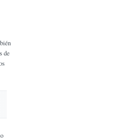
mbién
s de
os
to