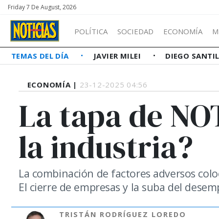
Friday 7 De August, 2026
POLÍTICA
SOCIEDAD
ECONOMÍA
M
TEMAS DEL DÍA
JAVIER MILEI
DIEGO SANTI
ECONOMÍA |
23-12-2025 04:56
La tapa de NOT
la industria?
La combinación de factores adversos coloc
El cierre de empresas y la suba del desemp
TRISTÁN RODRÍGUEZ LOREDO