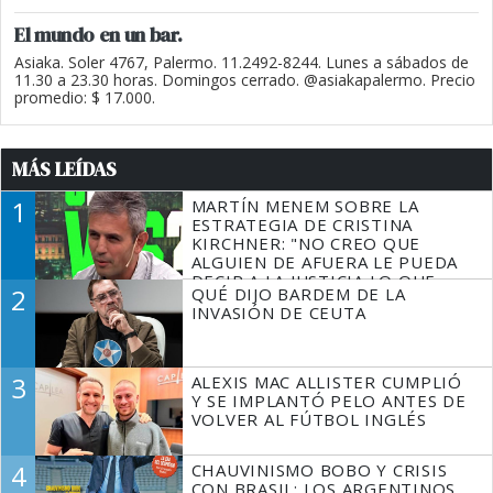
El mundo en un bar.
Asiaka. Soler 4767, Palermo. 11.2492-8244. Lunes a sábados de
11.30 a 23.30 horas. Domingos cerrado. @asiakapalermo. Precio
promedio: $ 17.000.
MÁS LEÍDAS
1
MARTÍN MENEM SOBRE LA
ESTRATEGIA DE CRISTINA
KIRCHNER: "NO CREO QUE
ALGUIEN DE AFUERA LE PUEDA
DECIR A LA JUSTICIA LO QUE
2
QUÉ DIJO BARDEM DE LA
TIENE QUE HACER"
INVASIÓN DE CEUTA
3
ALEXIS MAC ALLISTER CUMPLIÓ
Y SE IMPLANTÓ PELO ANTES DE
VOLVER AL FÚTBOL INGLÉS
4
CHAUVINISMO BOBO Y CRISIS
CON BRASIL: LOS ARGENTINOS