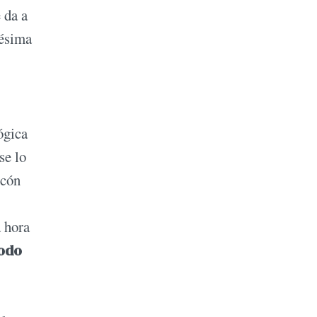
 da a
pésima
ógica
se lo
lcón
a hora
todo