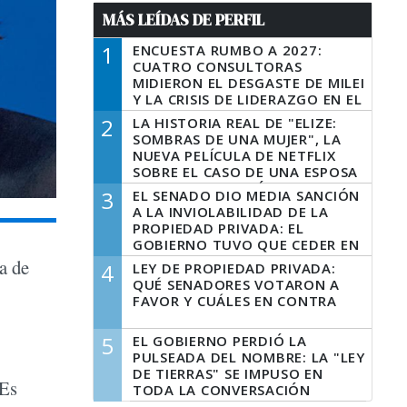
MÁS LEÍDAS DE PERFIL
1
ENCUESTA RUMBO A 2027:
CUATRO CONSULTORAS
MIDIERON EL DESGASTE DE MILEI
Y LA CRISIS DE LIDERAZGO EN EL
PERONISMO
2
LA HISTORIA REAL DE "ELIZE:
SOMBRAS DE UNA MUJER", LA
NUEVA PELÍCULA DE NETFLIX
SOBRE EL CASO DE UNA ESPOSA
QUE DESCUARTIZÓ A SU
3
EL SENADO DIO MEDIA SANCIÓN
MARIDO
A LA INVIOLABILIDAD DE LA
PROPIEDAD PRIVADA: EL
GOBIERNO TUVO QUE CEDER EN
LA LEY DEL MANEJO DEL FUEGO
za de
4
LEY DE PROPIEDAD PRIVADA:
QUÉ SENADORES VOTARON A
FAVOR Y CUÁLES EN CONTRA
5
EL GOBIERNO PERDIÓ LA
PULSEADA DEL NOMBRE: LA "LEY
DE TIERRAS" SE IMPUSO EN
 Es
TODA LA CONVERSACIÓN
DIGITAL