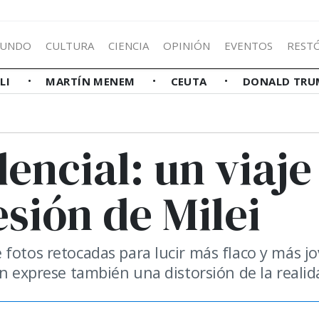
UNDO
CULTURA
CIENCIA
OPINIÓN
EVENTOS
REST
LLI
MARTÍN MENEM
CEUTA
DONALD TRU
encial: un viaje
esión de Milei
fotos retocadas para lucir más flaco y más jo
en exprese también una distorsión de la realid