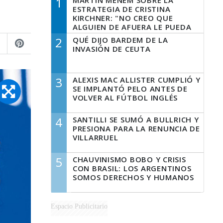
1
MARTÍN MENEM SOBRE LA
ESTRATEGIA DE CRISTINA
KIRCHNER: "NO CREO QUE
ALGUIEN DE AFUERA LE PUEDA
DECIR A LA JUSTICIA LO QUE
2
QUÉ DIJO BARDEM DE LA
TIENE QUE HACER"
INVASIÓN DE CEUTA
3
ALEXIS MAC ALLISTER CUMPLIÓ Y
SE IMPLANTÓ PELO ANTES DE
VOLVER AL FÚTBOL INGLÉS
4
SANTILLI SE SUMÓ A BULLRICH Y
PRESIONA PARA LA RENUNCIA DE
VILLARRUEL
5
CHAUVINISMO BOBO Y CRISIS
CON BRASIL: LOS ARGENTINOS
SOMOS DERECHOS Y HUMANOS
Espacio Publicitario