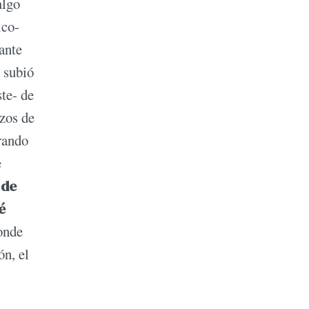
algo
ico-
ante
e subió
te- de
azos de
rando
e
 de
é
onde
ón, el