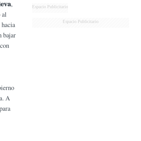
ieva
,
Espacio Publicitario
 al
Espacio Publicitario
a hacia
n bajar
 con
bierno
a. A
para