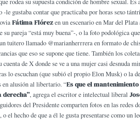
 que rodea su supuesta condición de hombre sexual. Es 
 -le gustaba contar que practicaba por horas sexo tántr
novia
Fátima Flórez
en un escenario en Mar del Plata 
e su pareja “está muy buena”-, o la foto podológica qu
ó un tuitero llamado @marianherrrera en formato de chis
cancias que eso se supone que tiene. También los colet
su cuenta de X donde se ve a una mujer casi desnuda mi
tras lo escuchan (que subió el propio Elon Musk) o la d
en alusión al libertario. “
Es que el mantenimiento
va derecha”
, agrega el escritor e intelectual liberal
Jos
guidores del Presidente comparten fotos en las redes d
 el hecho de que a él le gusta presentarse como un le