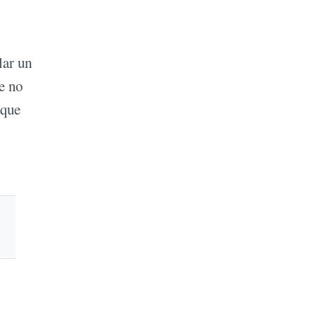
lar un
e no
 que