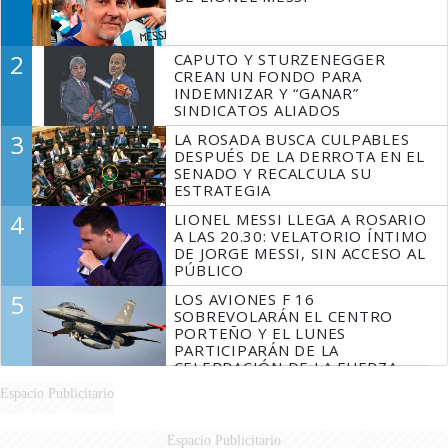
2
CAPUTO Y STURZENEGGER
CREAN UN FONDO PARA
INDEMNIZAR Y “GANAR”
SINDICATOS ALIADOS
3
LA ROSADA BUSCA CULPABLES
DESPUÉS DE LA DERROTA EN EL
SENADO Y RECALCULA SU
ESTRATEGIA
4
LIONEL MESSI LLEGA A ROSARIO
A LAS 20.30: VELATORIO ÍNTIMO
DE JORGE MESSI, SIN ACCESO AL
PÚBLICO
5
LOS AVIONES F 16
SOBREVOLARÁN EL CENTRO
PORTEÑO Y EL LUNES
PARTICIPARÁN DE LA
CELEBRACIÓN DE LA FUERZA
AÉREA
Espacio Publicitario
Espacio Publicitario