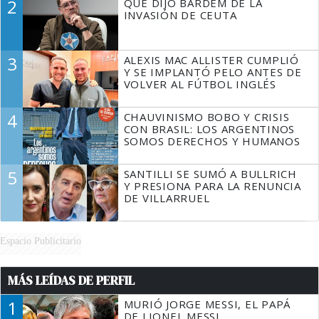
2
QUÉ DIJO BARDEM DE LA
TIENE QUE HACER"
INVASIÓN DE CEUTA
3
ALEXIS MAC ALLISTER CUMPLIÓ
Y SE IMPLANTÓ PELO ANTES DE
VOLVER AL FÚTBOL INGLÉS
4
CHAUVINISMO BOBO Y CRISIS
CON BRASIL: LOS ARGENTINOS
SOMOS DERECHOS Y HUMANOS
5
SANTILLI SE SUMÓ A BULLRICH
Y PRESIONA PARA LA RENUNCIA
DE VILLARRUEL
Espacio Publicitario
MÁS LEÍDAS DE PERFIL
1
MURIÓ JORGE MESSI, EL PAPÁ
DE LIONEL MESSI