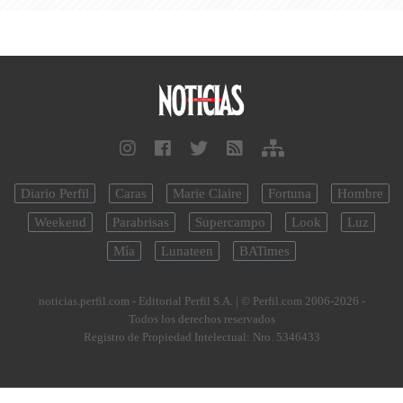
Diario Perfil
Caras
Marie Claire
Fortuna
Hombre
Weekend
Parabrisas
Supercampo
Look
Luz
Mía
Lunateen
BATimes
noticias.perfil.com - Editorial Perfil S.A.
| © Perfil.com 2006-2026 -
Todos los derechos reservados
Registro de Propiedad Intelectual: Nro. 5346433