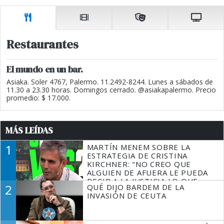
Restaurantes
El mundo en un bar.
Asiaka. Soler 4767, Palermo. 11.2492-8244. Lunes a sábados de
11.30 a 23.30 horas. Domingos cerrado. @asiakapalermo. Precio
promedio: $ 17.000.
MÁS LEÍDAS
1
MARTÍN MENEM SOBRE LA
ESTRATEGIA DE CRISTINA
KIRCHNER: "NO CREO QUE
ALGUIEN DE AFUERA LE PUEDA
DECIR A LA JUSTICIA LO QUE
2
QUÉ DIJO BARDEM DE LA
TIENE QUE HACER"
INVASIÓN DE CEUTA