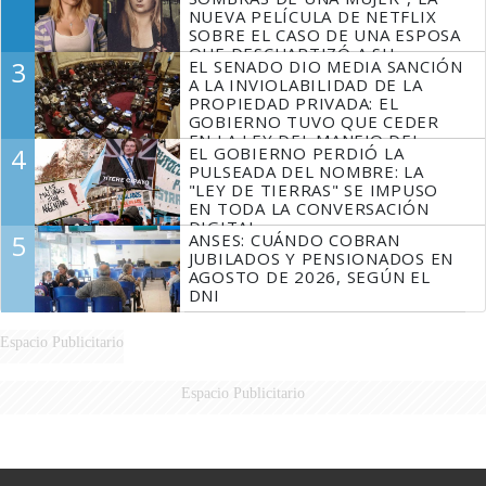
NUEVA PELÍCULA DE NETFLIX
SOBRE EL CASO DE UNA ESPOSA
QUE DESCUARTIZÓ A SU
3
EL SENADO DIO MEDIA SANCIÓN
MARIDO
A LA INVIOLABILIDAD DE LA
PROPIEDAD PRIVADA: EL
GOBIERNO TUVO QUE CEDER
EN LA LEY DEL MANEJO DEL
4
EL GOBIERNO PERDIÓ LA
FUEGO
PULSEADA DEL NOMBRE: LA
"LEY DE TIERRAS" SE IMPUSO
EN TODA LA CONVERSACIÓN
DIGITAL
5
ANSES: CUÁNDO COBRAN
JUBILADOS Y PENSIONADOS EN
AGOSTO DE 2026, SEGÚN EL
DNI
Espacio Publicitario
Espacio Publicitario