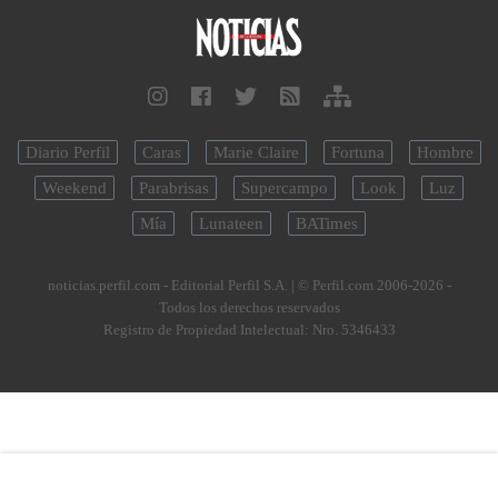
Diario Perfil
Caras
Marie Claire
Fortuna
Hombre
Weekend
Parabrisas
Supercampo
Look
Luz
Mía
Lunateen
BATimes
noticias.perfil.com - Editorial Perfil S.A.
| © Perfil.com 2006-2026 -
Todos los derechos reservados
Registro de Propiedad Intelectual: Nro. 5346433