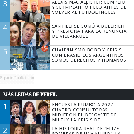
3
ALEXIS MAC ALLISTER CUMPLIÓ
Y SE IMPLANTÓ PELO ANTES DE
VOLVER AL FÚTBOL INGLÉS
4
SANTILLI SE SUMÓ A BULLRICH
Y PRESIONA PARA LA RENUNCIA
DE VILLARRUEL
5
CHAUVINISMO BOBO Y CRISIS
CON BRASIL: LOS ARGENTINOS
SOMOS DERECHOS Y HUMANOS
Espacio Publicitario
MÁS LEÍDAS DE PERFIL
1
ENCUESTA RUMBO A 2027:
CUATRO CONSULTORAS
MIDIERON EL DESGASTE DE
MILEI Y LA CRISIS DE
LIDERAZGO EN EL PERONISMO
2
LA HISTORIA REAL DE "ELIZE:
SOMBRAS DE UNA MUJER", LA