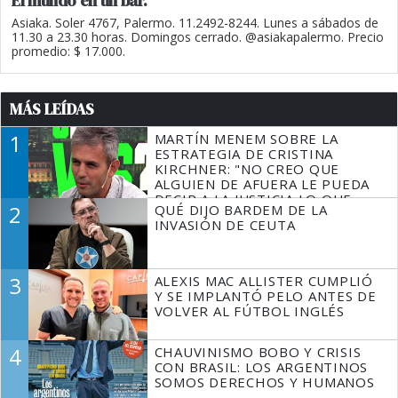
El mundo en un bar.
Asiaka. Soler 4767, Palermo. 11.2492-8244. Lunes a sábados de
11.30 a 23.30 horas. Domingos cerrado. @asiakapalermo. Precio
promedio: $ 17.000.
MÁS LEÍDAS
1
MARTÍN MENEM SOBRE LA
ESTRATEGIA DE CRISTINA
KIRCHNER: "NO CREO QUE
ALGUIEN DE AFUERA LE PUEDA
DECIR A LA JUSTICIA LO QUE
2
QUÉ DIJO BARDEM DE LA
TIENE QUE HACER"
INVASIÓN DE CEUTA
3
ALEXIS MAC ALLISTER CUMPLIÓ
Y SE IMPLANTÓ PELO ANTES DE
VOLVER AL FÚTBOL INGLÉS
4
CHAUVINISMO BOBO Y CRISIS
CON BRASIL: LOS ARGENTINOS
SOMOS DERECHOS Y HUMANOS