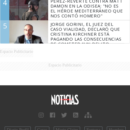
4
PÉREZ-REVERTE CONTRA MATT
AÉREA
DAMON EN LA ODISEA: "NO ES
EL HÉROE MEDITERRÁNEO QUE
NOS CONTÓ HOMERO"
5
JORGE GORINI, EL JUEZ DEL
CASO VIALIDAD, DECLARÓ QUE
CRISTINA KIRCHNER ESTÁ
PAGANDO LAS CONSECUENCIAS
DE COMETER "UN DELITO
COMPROBADO"
Espacio Publicitario
Espacio Publicitario
Diario Perfil
Caras
Marie Claire
Fortuna
Hombre