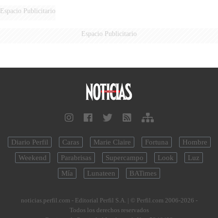
Espacio Publicitario
Espacio Publicitario
Diario Perfil
Caras
Marie Claire
Fortuna
Hombre
Weekend
Parabrisas
Supercampo
Look
Luz
Mía
Lunateen
BATimes
noticias.perfil.com - Editorial Perfil S.A.
| © Perfil.com 2006-2026 -
Todos los derechos reservados