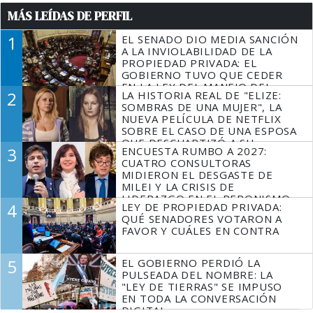
MÁS LEÍDAS DE PERFIL
1
EL SENADO DIO MEDIA SANCIÓN
A LA INVIOLABILIDAD DE LA
PROPIEDAD PRIVADA: EL
GOBIERNO TUVO QUE CEDER
EN LA LEY DEL MANEJO DEL
2
LA HISTORIA REAL DE "ELIZE:
FUEGO
SOMBRAS DE UNA MUJER", LA
NUEVA PELÍCULA DE NETFLIX
SOBRE EL CASO DE UNA ESPOSA
QUE DESCUARTIZÓ A SU
3
ENCUESTA RUMBO A 2027:
MARIDO
CUATRO CONSULTORAS
MIDIERON EL DESGASTE DE
MILEI Y LA CRISIS DE
LIDERAZGO EN EL PERONISMO
4
LEY DE PROPIEDAD PRIVADA:
QUÉ SENADORES VOTARON A
FAVOR Y CUÁLES EN CONTRA
5
EL GOBIERNO PERDIÓ LA
PULSEADA DEL NOMBRE: LA
"LEY DE TIERRAS" SE IMPUSO
EN TODA LA CONVERSACIÓN
DIGITAL