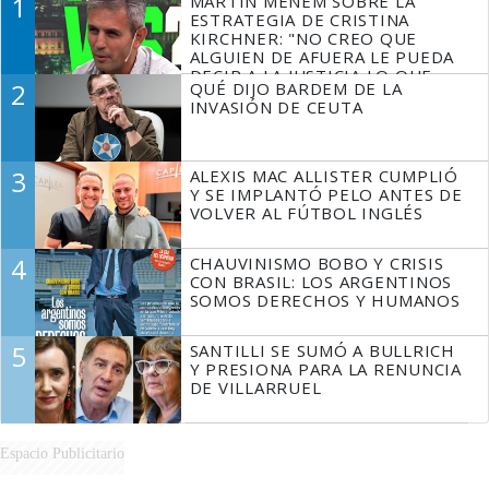
1
MARTÍN MENEM SOBRE LA
ESTRATEGIA DE CRISTINA
KIRCHNER: "NO CREO QUE
ALGUIEN DE AFUERA LE PUEDA
DECIR A LA JUSTICIA LO QUE
2
QUÉ DIJO BARDEM DE LA
TIENE QUE HACER"
INVASIÓN DE CEUTA
3
ALEXIS MAC ALLISTER CUMPLIÓ
Y SE IMPLANTÓ PELO ANTES DE
VOLVER AL FÚTBOL INGLÉS
4
CHAUVINISMO BOBO Y CRISIS
CON BRASIL: LOS ARGENTINOS
SOMOS DERECHOS Y HUMANOS
5
SANTILLI SE SUMÓ A BULLRICH
Y PRESIONA PARA LA RENUNCIA
DE VILLARRUEL
Espacio Publicitario