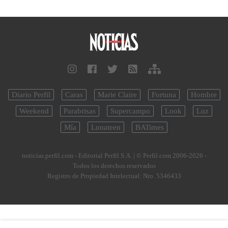
Diario Perfil
Caras
Marie Claire
Fortuna
Hombre
Weekend
Parabrisas
Supercampo
Look
Luz
Mía
Lunateen
BATimes
noticias.perfil.com - Editorial Perfil S.A.
| © Perfil.com 2006-2026 -
Todos los derechos reservados
Registro de Propiedad Intelectual: Nro. 5346433