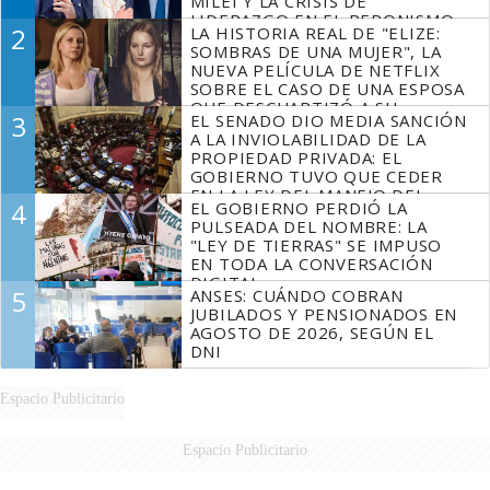
MILEI Y LA CRISIS DE
LIDERAZGO EN EL PERONISMO
2
LA HISTORIA REAL DE "ELIZE:
SOMBRAS DE UNA MUJER", LA
NUEVA PELÍCULA DE NETFLIX
SOBRE EL CASO DE UNA ESPOSA
QUE DESCUARTIZÓ A SU
3
EL SENADO DIO MEDIA SANCIÓN
MARIDO
A LA INVIOLABILIDAD DE LA
PROPIEDAD PRIVADA: EL
GOBIERNO TUVO QUE CEDER
EN LA LEY DEL MANEJO DEL
4
EL GOBIERNO PERDIÓ LA
FUEGO
PULSEADA DEL NOMBRE: LA
"LEY DE TIERRAS" SE IMPUSO
EN TODA LA CONVERSACIÓN
DIGITAL
5
ANSES: CUÁNDO COBRAN
JUBILADOS Y PENSIONADOS EN
AGOSTO DE 2026, SEGÚN EL
DNI
Espacio Publicitario
Espacio Publicitario