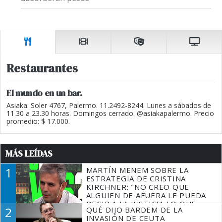
Restaurantes
El mundo en un bar.
Asiaka. Soler 4767, Palermo. 11.2492-8244. Lunes a sábados de
11.30 a 23.30 horas. Domingos cerrado. @asiakapalermo. Precio
promedio: $ 17.000.
MÁS LEÍDAS
1
MARTÍN MENEM SOBRE LA
ESTRATEGIA DE CRISTINA
KIRCHNER: "NO CREO QUE
ALGUIEN DE AFUERA LE PUEDA
DECIR A LA JUSTICIA LO QUE
2
QUÉ DIJO BARDEM DE LA
TIENE QUE HACER"
INVASIÓN DE CEUTA