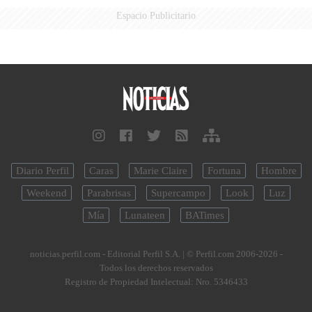
Espacio Publicitario
Diario Perfil
Caras
Marie Claire
Fortuna
Hombre
Weekend
Parabrisas
Supercampo
Look
Luz
Mía
Lunateen
BATimes
noticias.perfil.com - Editorial Perfil S.A.
| © Perfil.com 2006-2026 -
Todos los derechos reservados
Registro de Propiedad Intelectual: Nro. 5346433