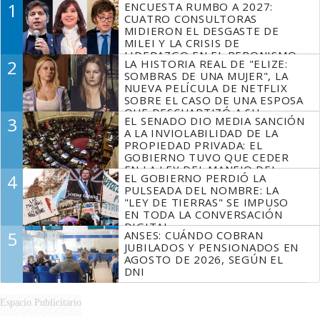
1
ENCUESTA RUMBO A 2027:
CUATRO CONSULTORAS
MIDIERON EL DESGASTE DE
MILEI Y LA CRISIS DE
LIDERAZGO EN EL PERONISMO
2
LA HISTORIA REAL DE "ELIZE:
SOMBRAS DE UNA MUJER", LA
NUEVA PELÍCULA DE NETFLIX
SOBRE EL CASO DE UNA ESPOSA
QUE DESCUARTIZÓ A SU
3
EL SENADO DIO MEDIA SANCIÓN
MARIDO
A LA INVIOLABILIDAD DE LA
PROPIEDAD PRIVADA: EL
GOBIERNO TUVO QUE CEDER
EN LA LEY DEL MANEJO DEL
4
EL GOBIERNO PERDIÓ LA
FUEGO
PULSEADA DEL NOMBRE: LA
"LEY DE TIERRAS" SE IMPUSO
EN TODA LA CONVERSACIÓN
DIGITAL
5
ANSES: CUÁNDO COBRAN
JUBILADOS Y PENSIONADOS EN
AGOSTO DE 2026, SEGÚN EL
DNI
Espacio Publicitario