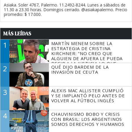
Asiaka. Soler 4767, Palermo. 11.2492-8244. Lunes a sábados de
11.30 a 23.30 horas. Domingos cerrado. @asiakapalermo. Precio
promedio: $ 17.000.
MÁS LEÍDAS
1
MARTÍN MENEM SOBRE LA
ESTRATEGIA DE CRISTINA
KIRCHNER: "NO CREO QUE
ALGUIEN DE AFUERA LE PUEDA
DECIR A LA JUSTICIA LO QUE
2
QUÉ DIJO BARDEM DE LA
TIENE QUE HACER"
INVASIÓN DE CEUTA
3
ALEXIS MAC ALLISTER CUMPLIÓ
Y SE IMPLANTÓ PELO ANTES DE
VOLVER AL FÚTBOL INGLÉS
4
CHAUVINISMO BOBO Y CRISIS
CON BRASIL: LOS ARGENTINOS
SOMOS DERECHOS Y HUMANOS