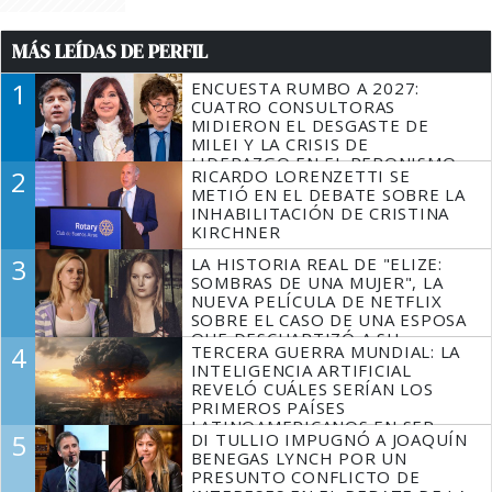
MÁS LEÍDAS DE PERFIL
1
ENCUESTA RUMBO A 2027:
CUATRO CONSULTORAS
MIDIERON EL DESGASTE DE
MILEI Y LA CRISIS DE
LIDERAZGO EN EL PERONISMO
2
RICARDO LORENZETTI SE
METIÓ EN EL DEBATE SOBRE LA
INHABILITACIÓN DE CRISTINA
KIRCHNER
3
LA HISTORIA REAL DE "ELIZE:
SOMBRAS DE UNA MUJER", LA
NUEVA PELÍCULA DE NETFLIX
SOBRE EL CASO DE UNA ESPOSA
QUE DESCUARTIZÓ A SU
4
TERCERA GUERRA MUNDIAL: LA
MARIDO
INTELIGENCIA ARTIFICIAL
REVELÓ CUÁLES SERÍAN LOS
PRIMEROS PAÍSES
LATINOAMERICANOS EN SER
5
DI TULLIO IMPUGNÓ A JOAQUÍN
DERROTADOS
BENEGAS LYNCH POR UN
PRESUNTO CONFLICTO DE