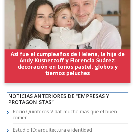
Así fue el cumpleaños de Helena, la hija de
Andy Kusnetzoff y Florencia Suárez:
decoración en tonos pastel, globos y
tiernos peluches
NOTICIAS ANTERIORES DE "EMPRESAS Y
PROTAGONISTAS"
Rocio Quinteros Vidal: mucho más que el buen
comer
Estudio ID: arquitectura e identidad