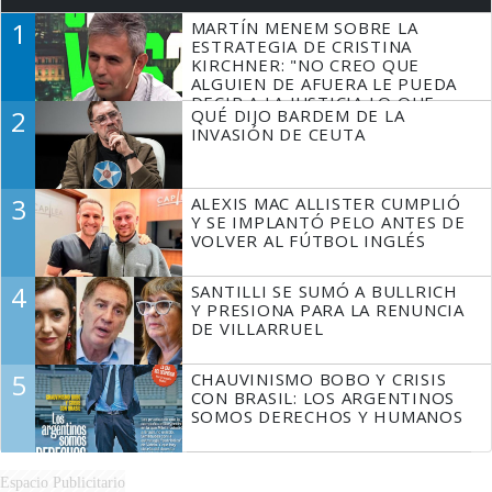
1
MARTÍN MENEM SOBRE LA
ESTRATEGIA DE CRISTINA
KIRCHNER: "NO CREO QUE
ALGUIEN DE AFUERA LE PUEDA
DECIR A LA JUSTICIA LO QUE
2
QUÉ DIJO BARDEM DE LA
TIENE QUE HACER"
INVASIÓN DE CEUTA
3
ALEXIS MAC ALLISTER CUMPLIÓ
Y SE IMPLANTÓ PELO ANTES DE
VOLVER AL FÚTBOL INGLÉS
4
SANTILLI SE SUMÓ A BULLRICH
Y PRESIONA PARA LA RENUNCIA
DE VILLARRUEL
5
CHAUVINISMO BOBO Y CRISIS
CON BRASIL: LOS ARGENTINOS
SOMOS DERECHOS Y HUMANOS
Espacio Publicitario