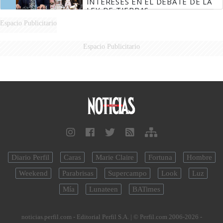
INTERESES EN EL DEBATE DE LA
LEY DE TIERRAS
Espacio Publicitario
Espacio Publicitario
Diario Perfil
Caras
Marie Claire
Fortuna
Hombre
Weekend
Parabrisas
Supercampo
Look
Luz
Mía
Lunateen
BATimes
noticias.perfil.com - Editorial Perfil S.A.
| © Perfil.com 2006-2026 -