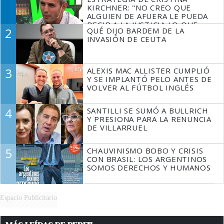
KIRCHNER: "NO CREO QUE
ALGUIEN DE AFUERA LE PUEDA
DECIR A LA JUSTICIA LO QUE
2
QUÉ DIJO BARDEM DE LA
TIENE QUE HACER"
INVASIÓN DE CEUTA
3
ALEXIS MAC ALLISTER CUMPLIÓ
Y SE IMPLANTÓ PELO ANTES DE
VOLVER AL FÚTBOL INGLÉS
4
SANTILLI SE SUMÓ A BULLRICH
Y PRESIONA PARA LA RENUNCIA
DE VILLARRUEL
5
CHAUVINISMO BOBO Y CRISIS
CON BRASIL: LOS ARGENTINOS
SOMOS DERECHOS Y HUMANOS
Espacio Publicitario