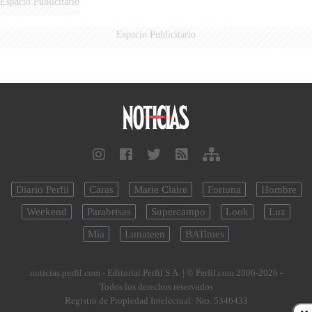
Espacio Publicitario
Espacio Publicitario
Diario Perfil
Caras
Marie Claire
Fortuna
Hombre
Weekend
Parabrisas
Supercampo
Look
Luz
Mía
Lunateen
BATimes
noticias.perfil.com - Editorial Perfil S.A.
| © Perfil.com 2006-2026 -
Todos los derechos reservados
Registro de Propiedad Intelectual: Nro. 5346433