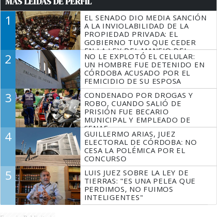
MÁS LEÍDAS DE PERFIL
1
EL SENADO DIO MEDIA SANCIÓN
A LA INVIOLABILIDAD DE LA
PROPIEDAD PRIVADA: EL
GOBIERNO TUVO QUE CEDER
EN LA LEY DEL MANEJO DEL
2
NO LE EXPLOTÓ EL CELULAR:
FUEGO
UN HOMBRE FUE DETENIDO EN
CÓRDOBA ACUSADO POR EL
FEMICIDIO DE SU ESPOSA
3
CONDENADO POR DROGAS Y
ROBO, CUANDO SALIÓ DE
PRISIÓN FUE BECARIO
MUNICIPAL Y EMPLEADO DE
SENAF
4
GUILLERMO ARIAS, JUEZ
ELECTORAL DE CÓRDOBA: NO
CESA LA POLÉMICA POR EL
CONCURSO
5
LUIS JUEZ SOBRE LA LEY DE
TIERRAS: "ES UNA PELEA QUE
PERDIMOS, NO FUIMOS
INTELIGENTES"