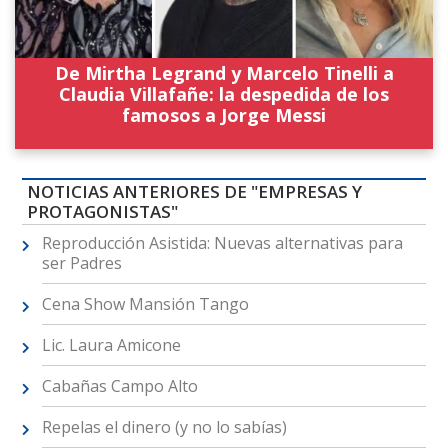
De Mirtha Legrand y Marcelo Tinelli a
Claudia Villafañe: la despedida de los
famosos a Jorge Messi
NOTICIAS ANTERIORES DE "EMPRESAS Y
PROTAGONISTAS"
Reproducción Asistida: Nuevas alternativas para
ser Padres
Cena Show Mansión Tango
Lic. Laura Amicone
Cabañas Campo Alto
Repelas el dinero (y no lo sabías)