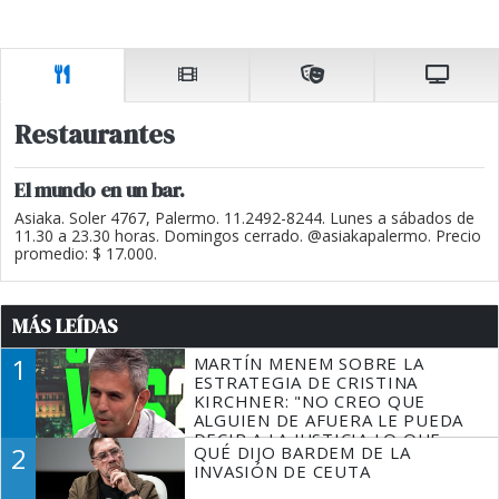
Restaurantes
El mundo en un bar.
Asiaka. Soler 4767, Palermo. 11.2492-8244. Lunes a sábados de
11.30 a 23.30 horas. Domingos cerrado. @asiakapalermo. Precio
promedio: $ 17.000.
MÁS LEÍDAS
1
MARTÍN MENEM SOBRE LA
ESTRATEGIA DE CRISTINA
KIRCHNER: "NO CREO QUE
ALGUIEN DE AFUERA LE PUEDA
DECIR A LA JUSTICIA LO QUE
2
QUÉ DIJO BARDEM DE LA
TIENE QUE HACER"
INVASIÓN DE CEUTA