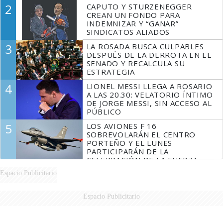
2
CAPUTO Y STURZENEGGER
CREAN UN FONDO PARA
INDEMNIZAR Y “GANAR”
SINDICATOS ALIADOS
3
LA ROSADA BUSCA CULPABLES
DESPUÉS DE LA DERROTA EN EL
SENADO Y RECALCULA SU
ESTRATEGIA
4
LIONEL MESSI LLEGA A ROSARIO
A LAS 20.30: VELATORIO ÍNTIMO
DE JORGE MESSI, SIN ACCESO AL
PÚBLICO
5
LOS AVIONES F 16
SOBREVOLARÁN EL CENTRO
PORTEÑO Y EL LUNES
PARTICIPARÁN DE LA
CELEBRACIÓN DE LA FUERZA
AÉREA
Espacio Publicitario
Espacio Publicitario