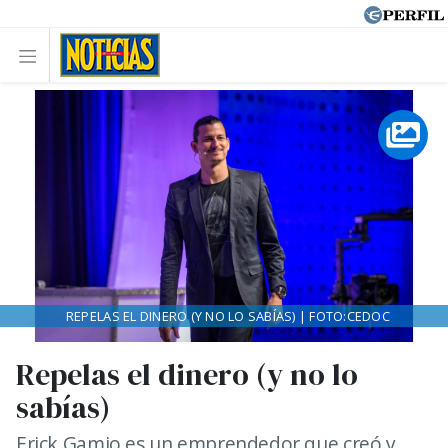
REPELAS EL DINERO (Y NO LO SABÍAS) | FOTO:CEDOC
Repelas el dinero (y no lo
sabías)
Erick Gamio es un emprendedor que creó y