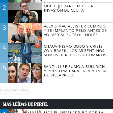
DECIR A LA JUSTICIA LO QUE
2
QUÉ DIJO BARDEM DE LA
TIENE QUE HACER"
INVASIÓN DE CEUTA
3
ALEXIS MAC ALLISTER CUMPLIÓ
Y SE IMPLANTÓ PELO ANTES DE
VOLVER AL FÚTBOL INGLÉS
4
CHAUVINISMO BOBO Y CRISIS
CON BRASIL: LOS ARGENTINOS
SOMOS DERECHOS Y HUMANOS
5
SANTILLI SE SUMÓ A BULLRICH
Y PRESIONA PARA LA RENUNCIA
DE VILLARRUEL
Espacio Publicitario
MÁS LEÍDAS DE PERFIL
LIONEL MESSI ARRIBÓ POR LA