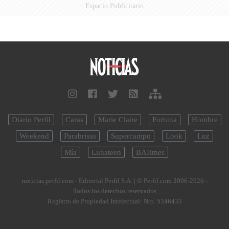
Espacio Publicitario
Diario Perfil
Caras
Marie Claire
Fortuna
Hombre
Weekend
Parabrisas
Supercampo
Look
Luz
Mía
Lunateen
BATimes
noticias.perfil.com - Editorial Perfil S.A.
| © Perfil.com 2006-2026 -
Todos los derechos reservados
Registro de Propiedad Intelectual: Nro. 5346433