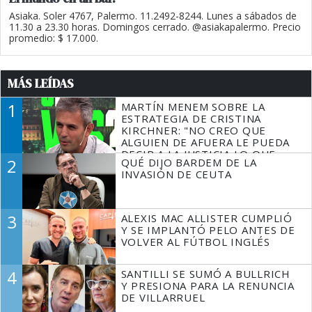
Asiaka. Soler 4767, Palermo. 11.2492-8244. Lunes a sábados de
11.30 a 23.30 horas. Domingos cerrado. @asiakapalermo. Precio
promedio: $ 17.000.
MÁS LEÍDAS
1
MARTÍN MENEM SOBRE LA
ESTRATEGIA DE CRISTINA
KIRCHNER: "NO CREO QUE
ALGUIEN DE AFUERA LE PUEDA
DECIR A LA JUSTICIA LO QUE
2
QUÉ DIJO BARDEM DE LA
TIENE QUE HACER"
INVASIÓN DE CEUTA
3
ALEXIS MAC ALLISTER CUMPLIÓ
Y SE IMPLANTÓ PELO ANTES DE
VOLVER AL FÚTBOL INGLÉS
4
SANTILLI SE SUMÓ A BULLRICH
Y PRESIONA PARA LA RENUNCIA
DE VILLARRUEL