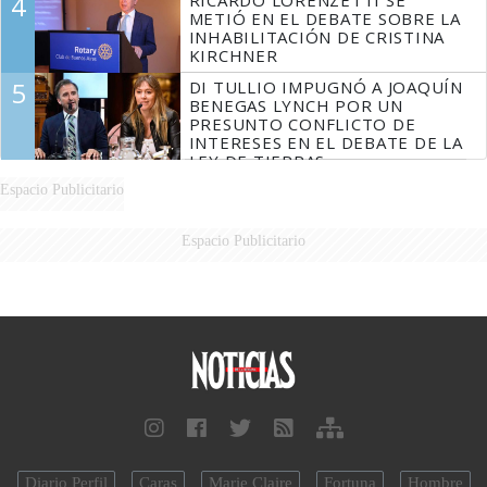
4
RICARDO LORENZETTI SE
MARIDO
METIÓ EN EL DEBATE SOBRE LA
INHABILITACIÓN DE CRISTINA
KIRCHNER
5
DI TULLIO IMPUGNÓ A JOAQUÍN
BENEGAS LYNCH POR UN
PRESUNTO CONFLICTO DE
INTERESES EN EL DEBATE DE LA
LEY DE TIERRAS
Espacio Publicitario
Espacio Publicitario
Diario Perfil
Caras
Marie Claire
Fortuna
Hombre