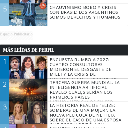
5
CHAUVINISMO BOBO Y CRISIS
CON BRASIL: LOS ARGENTINOS
SOMOS DERECHOS Y HUMANOS
Espacio Publicitario
MÁS LEÍDAS DE PERFIL
1
ENCUESTA RUMBO A 2027:
CUATRO CONSULTORAS
MIDIERON EL DESGASTE DE
MILEI Y LA CRISIS DE
LIDERAZGO EN EL PERONISMO
2
TERCERA GUERRA MUNDIAL: LA
INTELIGENCIA ARTIFICIAL
REVELÓ CUÁLES SERÍAN LOS
PRIMEROS PAÍSES
LATINOAMERICANOS EN SER
3
LA HISTORIA REAL DE "ELIZE:
DERROTADOS
SOMBRAS DE UNA MUJER", LA
NUEVA PELÍCULA DE NETFLIX
SOBRE EL CASO DE UNA ESPOSA
QUE DESCUARTIZÓ A SU