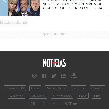
5
NEGOCIACIONES Y UN MAPA DE
ALIADOS QUE SE RECONFIGURA
Espacio Publicitario
Espacio Publicitario
Diario Perfil
Caras
Marie Claire
Fortuna
Hombre
Weekend
Parabrisas
Supercampo
Look
Luz
Mía
Lunateen
BATimes