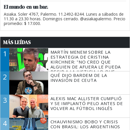
El mundo en un bar.
Asiaka. Soler 4767, Palermo. 11.2492-8244. Lunes a sábados de
11.30 a 23.30 horas. Domingos cerrado. @asiakapalermo. Precio
promedio: $ 17.000.
MÁS LEÍDAS
1
MARTÍN MENEM SOBRE LA
ESTRATEGIA DE CRISTINA
KIRCHNER: "NO CREO QUE
ALGUIEN DE AFUERA LE PUEDA
DECIR A LA JUSTICIA LO QUE
2
QUÉ DIJO BARDEM DE LA
TIENE QUE HACER"
INVASIÓN DE CEUTA
3
ALEXIS MAC ALLISTER CUMPLIÓ
Y SE IMPLANTÓ PELO ANTES DE
VOLVER AL FÚTBOL INGLÉS
4
CHAUVINISMO BOBO Y CRISIS
CON BRASIL: LOS ARGENTINOS