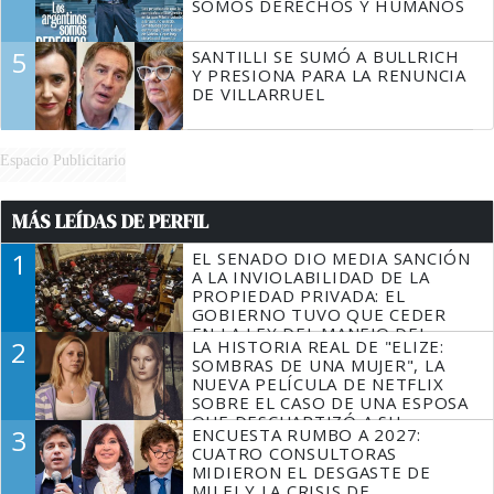
SOMOS DERECHOS Y HUMANOS
5
SANTILLI SE SUMÓ A BULLRICH
Y PRESIONA PARA LA RENUNCIA
DE VILLARRUEL
Espacio Publicitario
MÁS LEÍDAS DE PERFIL
1
EL SENADO DIO MEDIA SANCIÓN
A LA INVIOLABILIDAD DE LA
PROPIEDAD PRIVADA: EL
GOBIERNO TUVO QUE CEDER
EN LA LEY DEL MANEJO DEL
2
LA HISTORIA REAL DE "ELIZE:
FUEGO
SOMBRAS DE UNA MUJER", LA
NUEVA PELÍCULA DE NETFLIX
SOBRE EL CASO DE UNA ESPOSA
QUE DESCUARTIZÓ A SU
3
ENCUESTA RUMBO A 2027:
MARIDO
CUATRO CONSULTORAS
MIDIERON EL DESGASTE DE
MILEI Y LA CRISIS DE