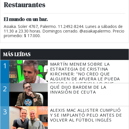
Restaurantes
El mundo en un bar.
Asiaka. Soler 4767, Palermo. 11.2492-8244. Lunes a sábados de
11.30 a 23.30 horas. Domingos cerrado. @asiakapalermo. Precio
promedio: $ 17.000.
MÁS LEÍDAS
1
MARTÍN MENEM SOBRE LA
ESTRATEGIA DE CRISTINA
KIRCHNER: "NO CREO QUE
ALGUIEN DE AFUERA LE PUEDA
DECIR A LA JUSTICIA LO QUE
2
QUÉ DIJO BARDEM DE LA
TIENE QUE HACER"
INVASIÓN DE CEUTA
3
ALEXIS MAC ALLISTER CUMPLIÓ
Y SE IMPLANTÓ PELO ANTES DE
VOLVER AL FÚTBOL INGLÉS