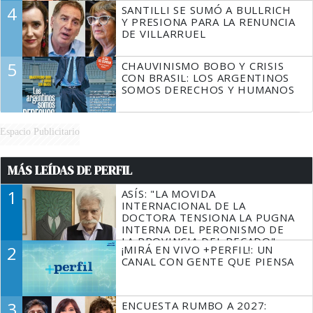
4
SANTILLI SE SUMÓ A BULLRICH
Y PRESIONA PARA LA RENUNCIA
DE VILLARRUEL
5
CHAUVINISMO BOBO Y CRISIS
CON BRASIL: LOS ARGENTINOS
SOMOS DERECHOS Y HUMANOS
Espacio Publicitario
MÁS LEÍDAS DE PERFIL
1
ASÍS: "LA MOVIDA
INTERNACIONAL DE LA
DOCTORA TENSIONA LA PUGNA
INTERNA DEL PERONISMO DE
LA PROVINCIA DEL PECADO"
2
¡MIRÁ EN VIVO +PERFIL!: UN
CANAL CON GENTE QUE PIENSA
3
ENCUESTA RUMBO A 2027: