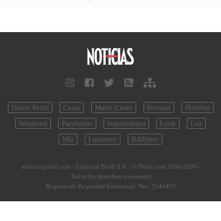
Diario Perfil
Caras
Marie Claire
Fortuna
Hombre
Weekend
Parabrisas
Supercampo
Look
Luz
Mía
Lunateen
BATimes
noticias.perfil.com - Editorial Perfil S.A.
| © Perfil.com 2006-2026 -
Todos los derechos reservados
Registro de Propiedad Intelectual: Nro. 5346433