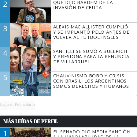
2
QUÉ DIJO BARDEM DE LA
TIENE QUE HACER"
INVASIÓN DE CEUTA
3
ALEXIS MAC ALLISTER CUMPLIÓ
Y SE IMPLANTÓ PELO ANTES DE
VOLVER AL FÚTBOL INGLÉS
4
SANTILLI SE SUMÓ A BULLRICH
Y PRESIONA PARA LA RENUNCIA
DE VILLARRUEL
5
CHAUVINISMO BOBO Y CRISIS
CON BRASIL: LOS ARGENTINOS
SOMOS DERECHOS Y HUMANOS
Espacio Publicitario
MÁS LEÍDAS DE PERFIL
1
EL SENADO DIO MEDIA SANCIÓN
A LA INVIOLABILIDAD DE LA