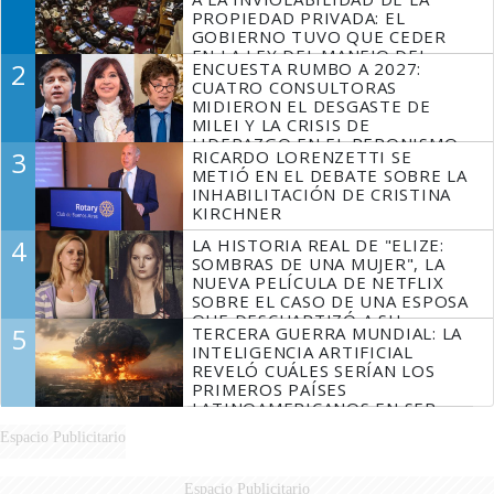
PROPIEDAD PRIVADA: EL
GOBIERNO TUVO QUE CEDER
EN LA LEY DEL MANEJO DEL
2
ENCUESTA RUMBO A 2027:
FUEGO
CUATRO CONSULTORAS
MIDIERON EL DESGASTE DE
MILEI Y LA CRISIS DE
LIDERAZGO EN EL PERONISMO
3
RICARDO LORENZETTI SE
METIÓ EN EL DEBATE SOBRE LA
INHABILITACIÓN DE CRISTINA
KIRCHNER
4
LA HISTORIA REAL DE "ELIZE:
SOMBRAS DE UNA MUJER", LA
NUEVA PELÍCULA DE NETFLIX
SOBRE EL CASO DE UNA ESPOSA
QUE DESCUARTIZÓ A SU
5
TERCERA GUERRA MUNDIAL: LA
MARIDO
INTELIGENCIA ARTIFICIAL
REVELÓ CUÁLES SERÍAN LOS
PRIMEROS PAÍSES
LATINOAMERICANOS EN SER
DERROTADOS
Espacio Publicitario
Espacio Publicitario