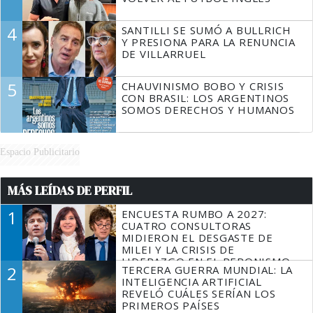
4
SANTILLI SE SUMÓ A BULLRICH
Y PRESIONA PARA LA RENUNCIA
DE VILLARRUEL
5
CHAUVINISMO BOBO Y CRISIS
CON BRASIL: LOS ARGENTINOS
SOMOS DERECHOS Y HUMANOS
Espacio Publicitario
MÁS LEÍDAS DE PERFIL
1
ENCUESTA RUMBO A 2027:
CUATRO CONSULTORAS
MIDIERON EL DESGASTE DE
MILEI Y LA CRISIS DE
LIDERAZGO EN EL PERONISMO
2
TERCERA GUERRA MUNDIAL: LA
INTELIGENCIA ARTIFICIAL
REVELÓ CUÁLES SERÍAN LOS
PRIMEROS PAÍSES