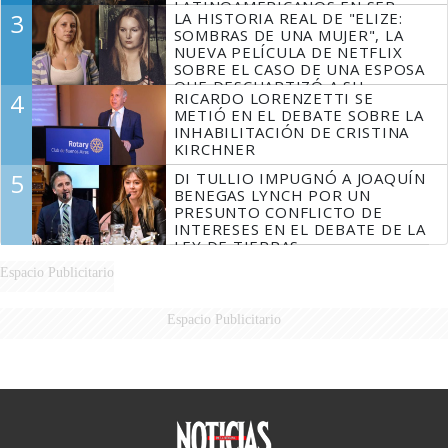
LATINOAMERICANOS EN SER
3
LA HISTORIA REAL DE "ELIZE:
DERROTADOS
SOMBRAS DE UNA MUJER", LA
NUEVA PELÍCULA DE NETFLIX
SOBRE EL CASO DE UNA ESPOSA
QUE DESCUARTIZÓ A SU
4
RICARDO LORENZETTI SE
MARIDO
METIÓ EN EL DEBATE SOBRE LA
INHABILITACIÓN DE CRISTINA
KIRCHNER
5
DI TULLIO IMPUGNÓ A JOAQUÍN
BENEGAS LYNCH POR UN
PRESUNTO CONFLICTO DE
INTERESES EN EL DEBATE DE LA
LEY DE TIERRAS
Espacio Publicitario
Espacio Publicitario