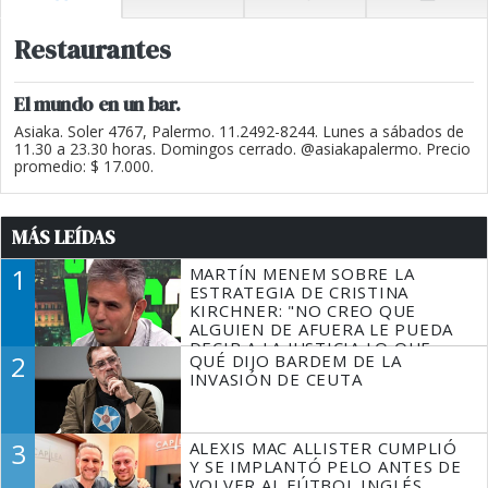
Restaurantes
El mundo en un bar.
Asiaka. Soler 4767, Palermo. 11.2492-8244. Lunes a sábados de
11.30 a 23.30 horas. Domingos cerrado. @asiakapalermo. Precio
promedio: $ 17.000.
MÁS LEÍDAS
1
MARTÍN MENEM SOBRE LA
ESTRATEGIA DE CRISTINA
KIRCHNER: "NO CREO QUE
ALGUIEN DE AFUERA LE PUEDA
DECIR A LA JUSTICIA LO QUE
2
QUÉ DIJO BARDEM DE LA
TIENE QUE HACER"
INVASIÓN DE CEUTA
3
ALEXIS MAC ALLISTER CUMPLIÓ
Y SE IMPLANTÓ PELO ANTES DE
VOLVER AL FÚTBOL INGLÉS