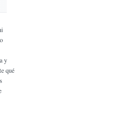
ni
io
a y
te qué
s
e