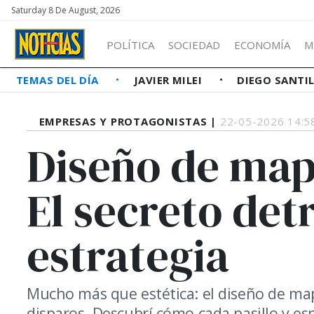
Saturday 8 De August, 2026
POLÍTICA
SOCIEDAD
ECONOMÍA
M
TEMAS DEL DÍA
JAVIER MILEI
DIEGO SANTI
EMPRESAS Y PROTAGONISTAS |
22-05-2026 14:5
Diseño de map
El secreto det
estrategia
Mucho más que estética: el diseño de mapa
disparos. Descubrí cómo cada pasillo y espa