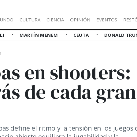
UNDO
CULTURA
CIENCIA
OPINIÓN
EVENTOS
REST
LLI
MARTÍN MENEM
CEUTA
DONALD TRU
8
as en shooters:
rás de cada gran
s define el ritmo y la tensión en los juegos 
cio abierto equilibra la jugabilidad y la