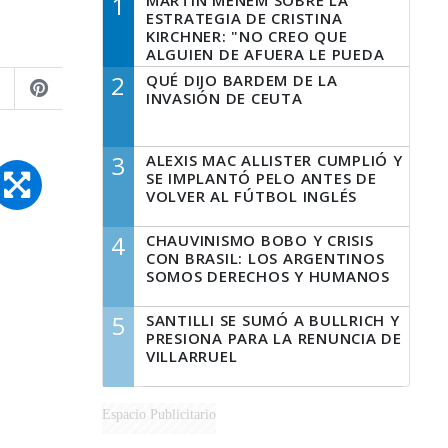
1
MARTÍN MENEM SOBRE LA
ESTRATEGIA DE CRISTINA
KIRCHNER: "NO CREO QUE
ALGUIEN DE AFUERA LE PUEDA
DECIR A LA JUSTICIA LO QUE
2
QUÉ DIJO BARDEM DE LA
TIENE QUE HACER"
INVASIÓN DE CEUTA
3
ALEXIS MAC ALLISTER CUMPLIÓ Y
SE IMPLANTÓ PELO ANTES DE
VOLVER AL FÚTBOL INGLÉS
4
CHAUVINISMO BOBO Y CRISIS
CON BRASIL: LOS ARGENTINOS
SOMOS DERECHOS Y HUMANOS
5
SANTILLI SE SUMÓ A BULLRICH Y
PRESIONA PARA LA RENUNCIA DE
VILLARRUEL
Espacio Publicitario