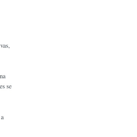
vas,
una
es se
 a