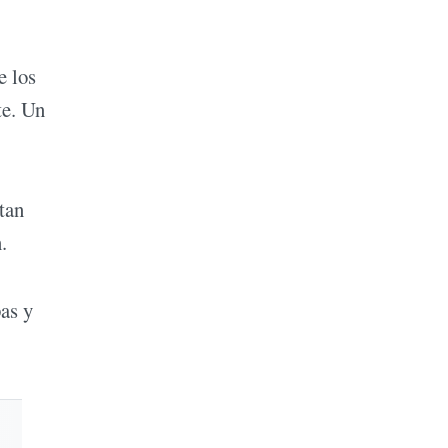
e los
te. Un
tan
.
pas y