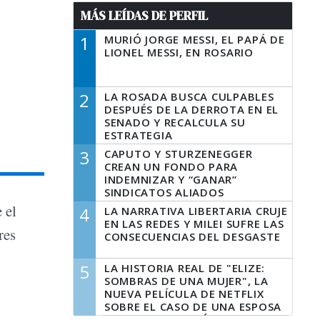
MÁS LEÍDAS DE PERFIL
1
MURIÓ JORGE MESSI, EL PAPÁ DE
LIONEL MESSI, EN ROSARIO
2
LA ROSADA BUSCA CULPABLES
DESPUÉS DE LA DERROTA EN EL
SENADO Y RECALCULA SU
ESTRATEGIA
3
CAPUTO Y STURZENEGGER
CREAN UN FONDO PARA
INDEMNIZAR Y “GANAR”
SINDICATOS ALIADOS
 el
4
LA NARRATIVA LIBERTARIA CRUJE
EN LAS REDES Y MILEI SUFRE LAS
res
CONSECUENCIAS DEL DESGASTE
5
LA HISTORIA REAL DE "ELIZE:
SOMBRAS DE UNA MUJER", LA
NUEVA PELÍCULA DE NETFLIX
SOBRE EL CASO DE UNA ESPOSA
QUE DESCUARTIZÓ A SU