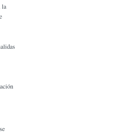
 la
e
salidas
mación
se