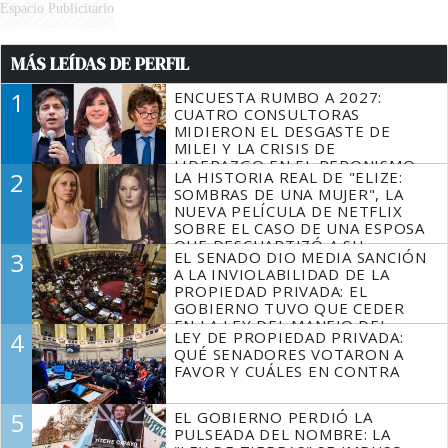
Espacio Publicitario
MÁS LEÍDAS DE PERFIL
1
ENCUESTA RUMBO A 2027:
CUATRO CONSULTORAS
MIDIERON EL DESGASTE DE
MILEI Y LA CRISIS DE
LIDERAZGO EN EL PERONISMO
2
LA HISTORIA REAL DE "ELIZE:
SOMBRAS DE UNA MUJER", LA
NUEVA PELÍCULA DE NETFLIX
SOBRE EL CASO DE UNA ESPOSA
QUE DESCUARTIZÓ A SU
3
EL SENADO DIO MEDIA SANCIÓN
MARIDO
A LA INVIOLABILIDAD DE LA
PROPIEDAD PRIVADA: EL
GOBIERNO TUVO QUE CEDER
EN LA LEY DEL MANEJO DEL
4
LEY DE PROPIEDAD PRIVADA:
FUEGO
QUÉ SENADORES VOTARON A
FAVOR Y CUÁLES EN CONTRA
5
EL GOBIERNO PERDIÓ LA
PULSEADA DEL NOMBRE: LA