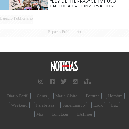
"LEY DE TIERRAS" SE IMPUSO
EN TODA LA CONVERSACIÓN
DIGITAL
Espacio Publicitario
Espacio Publicitario
Diario Perfil
Caras
Marie Claire
Fortuna
Hombre
Weekend
Parabrisas
Supercampo
Look
Luz
Mía
Lunateen
BATimes