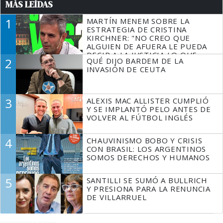
MÁS LEÍDAS
1
MARTÍN MENEM SOBRE LA
ESTRATEGIA DE CRISTINA
KIRCHNER: "NO CREO QUE
ALGUIEN DE AFUERA LE PUEDA
DECIR A LA JUSTICIA LO QUE
2
QUÉ DIJO BARDEM DE LA
TIENE QUE HACER"
INVASIÓN DE CEUTA
3
ALEXIS MAC ALLISTER CUMPLIÓ
Y SE IMPLANTÓ PELO ANTES DE
VOLVER AL FÚTBOL INGLÉS
4
CHAUVINISMO BOBO Y CRISIS
CON BRASIL: LOS ARGENTINOS
SOMOS DERECHOS Y HUMANOS
5
SANTILLI SE SUMÓ A BULLRICH
Y PRESIONA PARA LA RENUNCIA
DE VILLARRUEL