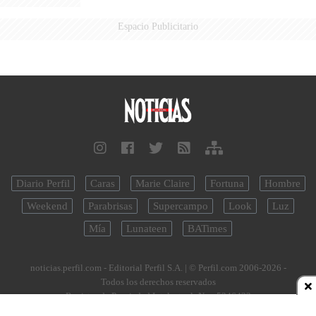
Espacio Publicitario
Diario Perfil
Caras
Marie Claire
Fortuna
Hombre
Weekend
Parabrisas
Supercampo
Look
Luz
Mía
Lunateen
BATimes
noticias.perfil.com - Editorial Perfil S.A.
| © Perfil.com 2006-2026 -
Todos los derechos reservados
Registro de Propiedad Intelectual: Nro. 5346433