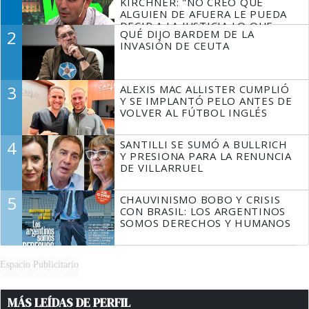
KIRCHNER: "NO CREO QUE
ALGUIEN DE AFUERA LE PUEDA
DECIR A LA JUSTICIA LO QUE
2
QUÉ DIJO BARDEM DE LA
TIENE QUE HACER"
INVASIÓN DE CEUTA
3
ALEXIS MAC ALLISTER CUMPLIÓ
Y SE IMPLANTÓ PELO ANTES DE
VOLVER AL FÚTBOL INGLÉS
4
SANTILLI SE SUMÓ A BULLRICH
Y PRESIONA PARA LA RENUNCIA
DE VILLARRUEL
5
CHAUVINISMO BOBO Y CRISIS
CON BRASIL: LOS ARGENTINOS
SOMOS DERECHOS Y HUMANOS
Espacio Publicitario
MÁS LEÍDAS DE PERFIL