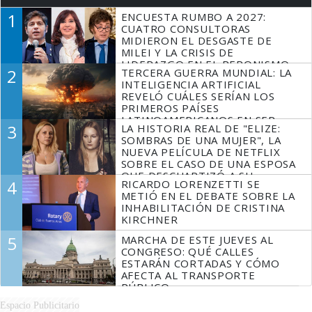
1
ENCUESTA RUMBO A 2027:
CUATRO CONSULTORAS
MIDIERON EL DESGASTE DE
MILEI Y LA CRISIS DE
LIDERAZGO EN EL PERONISMO
2
TERCERA GUERRA MUNDIAL: LA
INTELIGENCIA ARTIFICIAL
REVELÓ CUÁLES SERÍAN LOS
PRIMEROS PAÍSES
LATINOAMERICANOS EN SER
3
LA HISTORIA REAL DE "ELIZE:
DERROTADOS
SOMBRAS DE UNA MUJER", LA
NUEVA PELÍCULA DE NETFLIX
SOBRE EL CASO DE UNA ESPOSA
QUE DESCUARTIZÓ A SU
4
RICARDO LORENZETTI SE
MARIDO
METIÓ EN EL DEBATE SOBRE LA
INHABILITACIÓN DE CRISTINA
KIRCHNER
5
MARCHA DE ESTE JUEVES AL
CONGRESO: QUÉ CALLES
ESTARÁN CORTADAS Y CÓMO
AFECTA AL TRANSPORTE
PÚBLICO
Espacio Publicitario