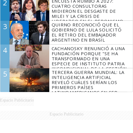
2
ENCUESTA RUMBO A 2027:
CUATRO CONSULTORAS
MIDIERON EL DESGASTE DE
MILEI Y LA CRISIS DE
LIDERAZGO EN EL PERONISMO
3
QUIRNO RECONOCIÓ QUE EL
GOBIERNO DE LULA SOLICITÓ
EL RETIRO DEL EMBAJADOR
ARGENTINO EN BRASIL
4
CACHANOSKY RENUNCIÓ A UNA
FUNDACIÓN PORQUE "SE HA
TRANSFORMADO EN UNA
ESPECIE DE INSTITUTO PATRIA
INCONDICIONAL DE LA GESTIÓN
5
TERCERA GUERRA MUNDIAL: LA
DE MILEI"
INTELIGENCIA ARTIFICIAL
REVELÓ CUÁLES SERÍAN LOS
PRIMEROS PAÍSES
LATINOAMERICANOS EN SER
DERROTADOS
Espacio Publicitario
Espacio Publicitario