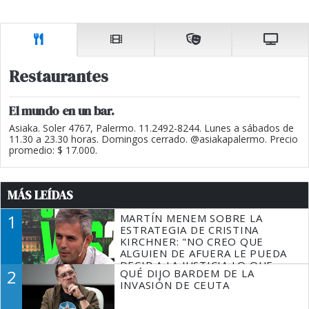
Restaurantes
El mundo en un bar.
Asiaka. Soler 4767, Palermo. 11.2492-8244. Lunes a sábados de
11.30 a 23.30 horas. Domingos cerrado. @asiakapalermo. Precio
promedio: $ 17.000.
MÁS LEÍDAS
1
MARTÍN MENEM SOBRE LA
ESTRATEGIA DE CRISTINA
KIRCHNER: "NO CREO QUE
ALGUIEN DE AFUERA LE PUEDA
DECIR A LA JUSTICIA LO QUE
2
QUÉ DIJO BARDEM DE LA
TIENE QUE HACER"
INVASIÓN DE CEUTA