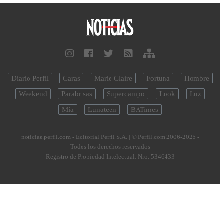
Diario Perfil
Caras
Marie Claire
Fortuna
Hombre
Weekend
Parabrisas
Supercampo
Look
Luz
Mía
Lunateen
BATimes
noticias.perfil.com - Editorial Perfil S.A.
| © Perfil.com 2006-2026 -
Todos los derechos reservados
Registro de Propiedad Intelectual: Nro. 5346433