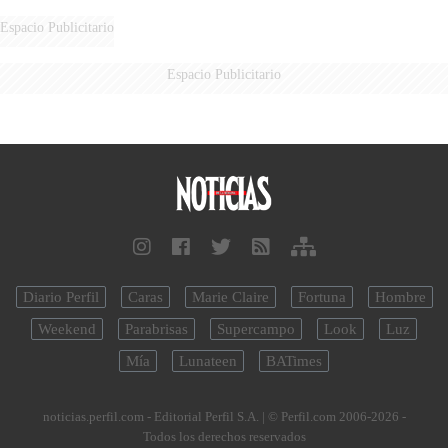
LATINOAMERICANOS EN SER
DERROTADOS
Espacio Publicitario
Espacio Publicitario
Diario Perfil
Caras
Marie Claire
Fortuna
Hombre
Weekend
Parabrisas
Supercampo
Look
Luz
Mía
Lunateen
BATimes
noticias.perfil.com - Editorial Perfil S.A.
| © Perfil.com 2006-2026 -
Todos los derechos reservados