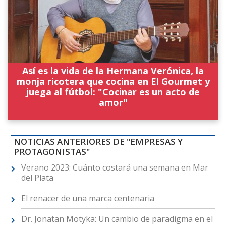
Así es la vida de la Hermana Verónica, la
monja ricotera que cocina en El Gourmet y
juega al fútbol: "Cocinar es un acto de
amor"
NOTICIAS ANTERIORES DE "EMPRESAS Y
PROTAGONISTAS"
Verano 2023: Cuánto costará una semana en Mar
del Plata
El renacer de una marca centenaria
Dr. Jonatan Motyka: Un cambio de paradigma en el