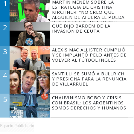
1
MARTÍN MENEM SOBRE LA
ESTRATEGIA DE CRISTINA
KIRCHNER: "NO CREO QUE
ALGUIEN DE AFUERA LE PUEDA
DECIR A LA JUSTICIA LO QUE
2
QUÉ DIJO BARDEM DE LA
TIENE QUE HACER"
INVASIÓN DE CEUTA
3
ALEXIS MAC ALLISTER CUMPLIÓ
Y SE IMPLANTÓ PELO ANTES DE
VOLVER AL FÚTBOL INGLÉS
4
SANTILLI SE SUMÓ A BULLRICH
Y PRESIONA PARA LA RENUNCIA
DE VILLARRUEL
5
CHAUVINISMO BOBO Y CRISIS
CON BRASIL: LOS ARGENTINOS
SOMOS DERECHOS Y HUMANOS
Espacio Publicitario