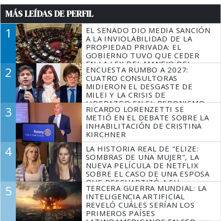
MÁS LEÍDAS DE PERFIL
1
EL SENADO DIO MEDIA SANCIÓN
A LA INVIOLABILIDAD DE LA
PROPIEDAD PRIVADA: EL
GOBIERNO TUVO QUE CEDER
EN LA LEY DEL MANEJO DEL
2
ENCUESTA RUMBO A 2027:
FUEGO
CUATRO CONSULTORAS
MIDIERON EL DESGASTE DE
MILEI Y LA CRISIS DE
LIDERAZGO EN EL PERONISMO
3
RICARDO LORENZETTI SE
METIÓ EN EL DEBATE SOBRE LA
INHABILITACIÓN DE CRISTINA
KIRCHNER
4
LA HISTORIA REAL DE "ELIZE:
SOMBRAS DE UNA MUJER", LA
NUEVA PELÍCULA DE NETFLIX
SOBRE EL CASO DE UNA ESPOSA
QUE DESCUARTIZÓ A SU
5
TERCERA GUERRA MUNDIAL: LA
MARIDO
INTELIGENCIA ARTIFICIAL
REVELÓ CUÁLES SERÍAN LOS
PRIMEROS PAÍSES